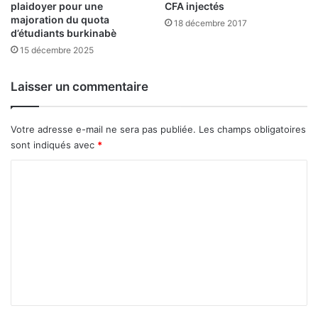
v
plaidoyer pour une
CFA injectés
d
majoration du quota
e
e
18 décembre 2017
d’étudiants burkinabè
c
l
u
15 décembre 2025
a
n
r
d
e
Laisser un commentaire
o
p
n
r
d
i
Votre adresse e-mail ne sera pas publiée.
Les champs obligatoires
e
s
sont indiqués avec
*
5
e
0
d
C
0
u
o
0
m
m
0
a
0
t
m
d
c
e
o
h
l
A
n
l
f
t
a
r
r