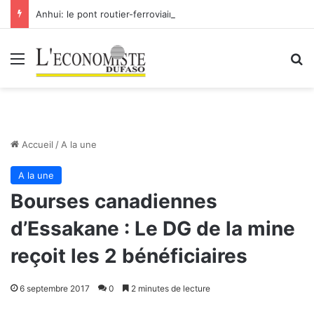
Anhui: le pont routier-ferroviaire sur le Yangtsé de Ma’anshan entre dans la phase finale en vue de sa mise en service
Menu
R
Accueil
/
A la une
A la une
Bourses canadiennes
d’Essakane : Le DG de la mine
reçoit les 2 bénéficiaires
6 septembre 2017
0
2 minutes de lecture