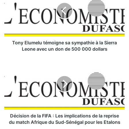
y
E
l
u
m
e
l
Tony Elumelu témoigne sa sympathie à la Sierra
u
Leone avec un don de 500 000 dollars
t
é
D
m
é
o
c
i
i
g
s
n
i
e
o
s
n
a
d
s
e
Décision de la FIFA : Les implications de la reprise
y
l
du match Afrique du Sud-Sénégal pour les Etalons
m
a