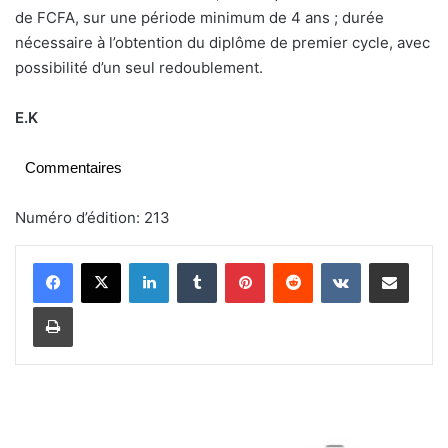
de FCFA, sur une période minimum de 4 ans ; durée
nécessaire à l’obtention du diplôme de premier cycle, avec
possibilité d’un seul redoublement.
E.K
Commentaires
Numéro d’édition: 213
Linkedin
Tumblr
Pinterest
Reddit
VKontakte
Partager par email
Imprimer
T
o
n