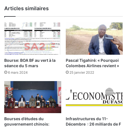
p
F
Articles similaires
a
I
t
F
h
A
i
:
e
à
L
l
e
a
s
S
i
Bourse: BOA BF au vert à la
Pascal Tigahiré: « Pourquoi
i
m
séance du 5 mars
Colombes Airlines revient »
e
p
6 mars 2024
25 janvier 2022
r
l
r
i
a
c
L
a
e
t
o
i
n
o
e
n
Bourses d’études du
Infrastructures du 11-
a
s
gouvernement chinois:
Décembre : 26 milliards de F