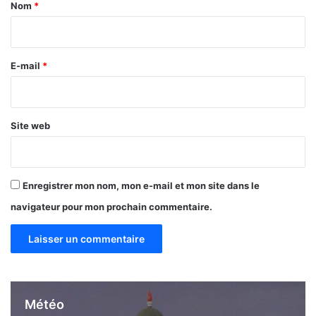
i
a
Nom
*
s
q
i
u
r
e
d
e
E-mail
*
u
*
S
u
d
Site web
-
S
é
n
Enregistrer mon nom, mon e-mail et mon site dans le
é
navigateur pour mon prochain commentaire.
g
a
l
p
o
u
r
Météo
l