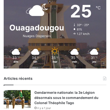
25
e
℃
s
E
t
a
Ouagadougou
33º - 25º
l
81%
1.27 km/h
o
Nuages Dispersés
n
s
33
34
35
35
31
℃
℃
℃
℃
℃
dim
lun
mar
mer
jeu
Articles récents
Gendarmerie nationale: la 3e Légion
désormais sous le commandement du
Colonel Théophile Tago
il y a 1 jour