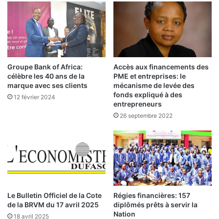
a
d
d
e
r
u
e
x
l
n
é
o
g
u
Groupe Bank of Africa:
Accès aux financements des
a
v
célèbre les 40 ans de la
PME et entreprises: le
l
e
marque avec ses clients
mécanisme de levée des
r
l
fonds expliqué à des
12 février 2024
e
entrepreneurs
l
s
e
26 septembre 2022
t
s
e
i
i
n
n
s
a
t
c
i
h
t
Le Bulletin Officiel de la Cote
Régies financières: 157
e
u
de la BRVM du 17 avril 2025
diplômés prêts à servir la
v
t
Nation
é
18 avril 2025
i