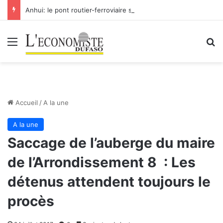
Anhui: le pont routier-ferroviaire sur le Yangtsé de Ma’anshan entre dans la phase finale en vue de sa mise en service
Menu
R
Accueil
/
A la une
A la une
Saccage de l’auberge du maire
de l’Arrondissement 8 : Les
détenus attendent toujours le
procès