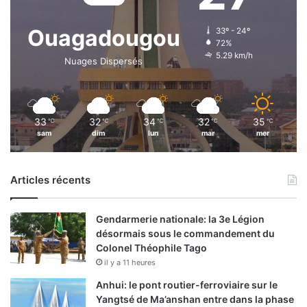
Ouagadougou
33º - 24º
72%
5.29 km/h
Nuages Dispersés
33
32
34
32
35
℃
℃
℃
℃
℃
sam
dim
lun
mar
mer
Articles récents
Gendarmerie nationale: la 3e Légion
désormais sous le commandement du
Colonel Théophile Tago
il y a 11 heures
Anhui: le pont routier-ferroviaire sur le
Yangtsé de Ma’anshan entre dans la phase