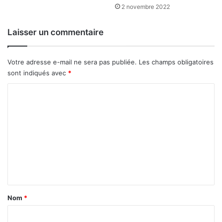
2 novembre 2022
e
o
n
s
Laisser un commentaire
e
n
2
Votre adresse e-mail ne sera pas publiée.
Les champs obligatoires
0
sont indiqués avec
*
1
C
6
o
m
m
e
n
t
a
Nom
*
i