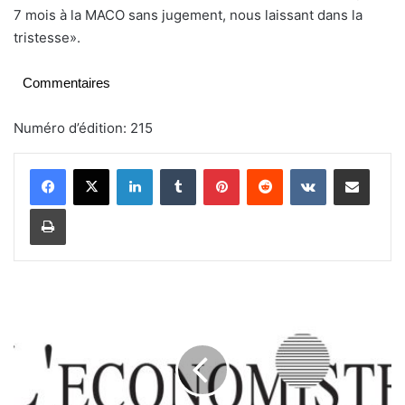
7 mois à la MACO sans jugement, nous laissant dans la
tristesse».
Commentaires
Numéro d’édition: 215
Linkedin
Tumblr
Pinterest
Reddit
VKontakte
Partager par email
Imprimer
S
e
c
t
e
u