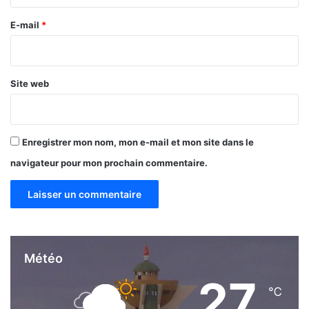
r
e
E-mail
*
*
Site web
Enregistrer mon nom, mon e-mail et mon site dans le
navigateur pour mon prochain commentaire.
Météo
27
℃