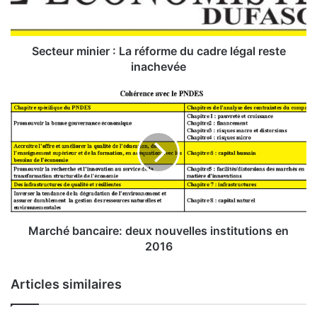
r
m
i
n
Secteur minier : La réforme du cadre légal reste
i
inachevée
e
r
M
:
a
r
L
c
a
h
r
é
é
b
f
a
o
n
r
c
Marché bancaire: deux nouvelles institutions en
m
a
2016
e
i
d
r
Articles similaires
u
e
c
: