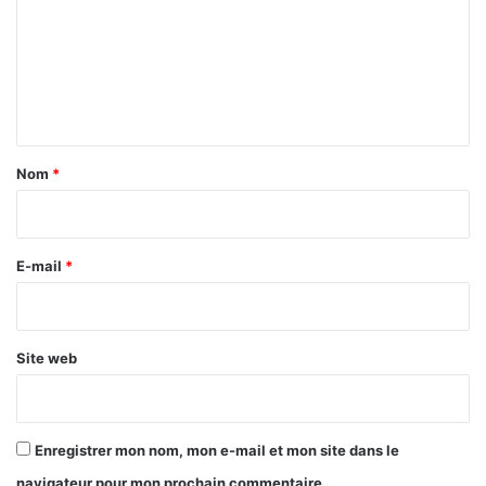
m
l
e
m
s
e
n
t
a
Nom
*
i
r
e
E-mail
*
*
Site web
Enregistrer mon nom, mon e-mail et mon site dans le
navigateur pour mon prochain commentaire.