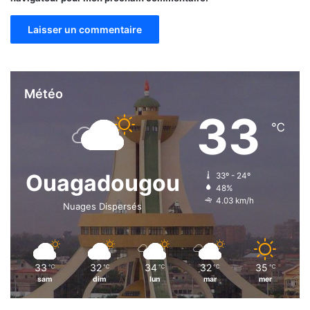
Météo
33
℃
Ouagadougou
33º - 24º
48%
4.03 km/h
Nuages Dispersés
33
32
34
32
35
℃
℃
℃
℃
℃
sam
dim
lun
mar
mer