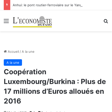
Anhui: le pont routier-ferroviaire sur le Yangtsé de Ma’anshan entre dans la phase finale en vue de sa mise en service
Menu
R
Accueil
/
A la une
A la une
Coopération
Luxembourg/Burkina : Plus de
17 millions d’Euros alloués en
2016