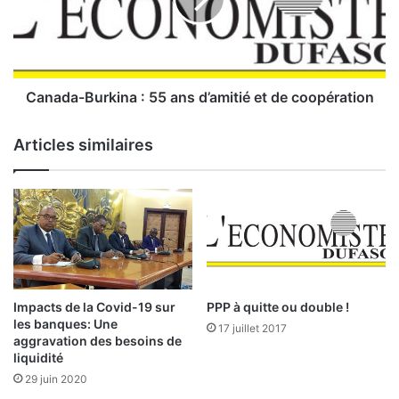
d
p
a
r
-
o
B
d
u
u
r
Canada-Burkina : 55 ans d’amitié et de coopération
i
k
t
i
Articles similaires
s
n
l
a
o
:
c
a
5
u
5
x
a
:
n
s
Impacts de la Covid-19 sur
PPP à quitte ou double !
P
d
les banques: Une
17 juillet 2017
l
’
aggravation des besoins de
a
a
liquidité
i
m
29 juin 2020
d
i