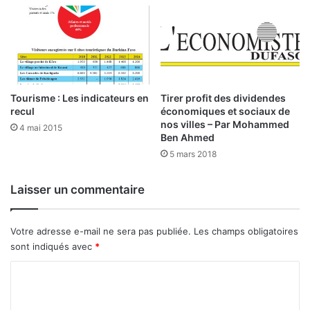
o
t
y
i
e
é
r
e
p
t
o
d
u
Tourisme : Les indicateurs en
Tirer profit des dividendes
e
recul
économiques et sociaux de
r
c
nos villes – Par Mohammed
l
o
4 mai 2015
Ben Ahmed
e
o
5 mars 2018
s
p
f
é
e
r
Laisser un commentaire
m
a
m
t
e
i
Votre adresse e-mail ne sera pas publiée.
Les champs obligatoires
s
o
sont indiqués avec
*
r
n
C
u
r
o
a