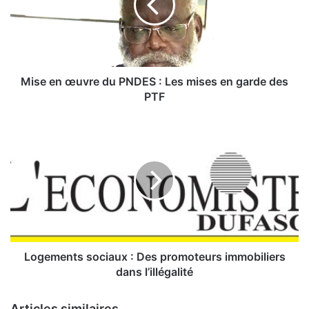
e
n
œ
u
v
r
Mise en œuvre du PNDES : Les mises en garde des
e
PTF
d
u
L
P
o
N
g
D
e
E
m
S
e
:
n
t
L
s
e
s
Logements sociaux : Des promoteurs immobiliers
s
o
dans l’illégalité
m
c
i
i
Articles similaires