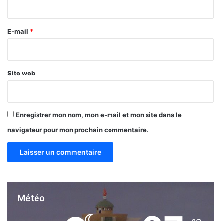
i
t
r
é
e
E-mail
*
*
Site web
Enregistrer mon nom, mon e-mail et mon site dans le
navigateur pour mon prochain commentaire.
Météo