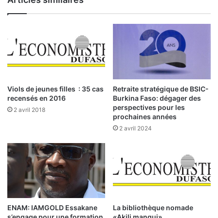
s
a
e
u
s
x
e
:
n
g
D
a
e
r
s
d
p
Viols de jeunes filles : 35 cas
Retraite stratégique de BSIC-
e
r
recensés en 2016
Burkina Faso: dégager des
d
o
perspectives pour les
2 avril 2018
e
m
prochaines années
s
o
2 avril 2024
P
t
T
e
F
u
r
s
i
m
ENAM: IAMGOLD Essakane
La bibliothèque nomade
m
s’engage pour une formation
«Akili mangui»
o