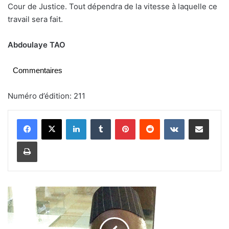
Cour de Justice. Tout dépendra de la vitesse à laquelle ce
travail sera fait.
Abdoulaye TAO
Commentaires
Numéro d’édition: 211
Linkedin
Tumblr
Pinterest
Reddit
VKontakte
Partager par email
Imprimer
M
i
s
e