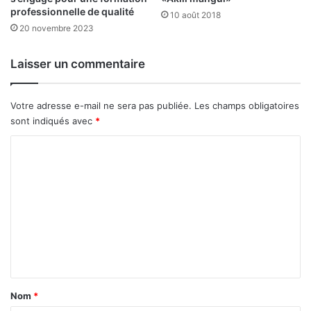
professionnelle de qualité
b
10 août 2018
20 novembre 2023
i
l
i
Laisser un commentaire
e
r
s
Votre adresse e-mail ne sera pas publiée.
Les champs obligatoires
d
sont indiqués avec
*
a
n
C
s
o
l
m
’
i
m
l
e
l
é
n
g
t
a
l
a
Nom
*
i