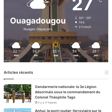
27
℃
Ouagadougou
32º - 25º
74%
2.11 km/h
Nuages Dispersés
32
34
35
34
29
℃
℃
℃
℃
℃
dim
lun
mar
mer
jeu
Articles récents
Gendarmerie nationale: la 3e Légion
désormais sous le commandement du
Colonel Théophile Tago
il y a 11 heures
Anhui: le pont routier-ferroviaire sur le