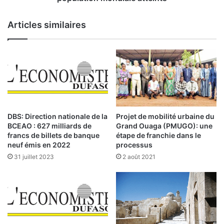
a
b
t
é
Articles similaires
i
s
o
i
n
t
a
é
l
e
e
t
:
d
A
u
c
s
DBS: Direction nationale de la
Projet de mobilité urbaine du
c
u
BCEAO : 627 milliards de
Grand Ouaga (PMUGO): une
r
r
francs de billets de banque
étape de franchie dans le
o
p
neuf émis en 2022
processus
i
o
31 juillet 2023
2 août 2021
t
i
r
d
e
s
l
:
e
s
3