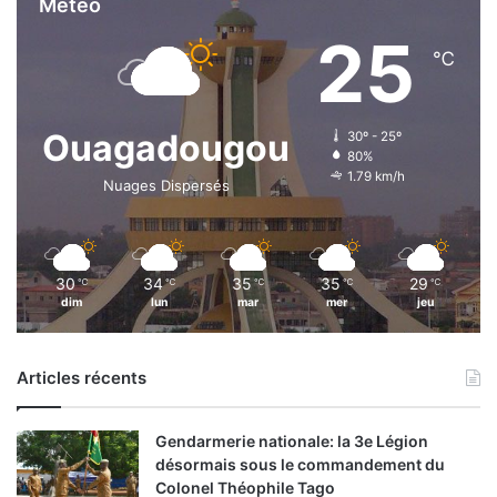
Météo
25
℃
Ouagadougou
30º - 25º
80%
1.79 km/h
Nuages Dispersés
30
34
35
35
29
℃
℃
℃
℃
℃
dim
lun
mar
mer
jeu
Articles récents
Gendarmerie nationale: la 3e Légion
désormais sous le commandement du
Colonel Théophile Tago