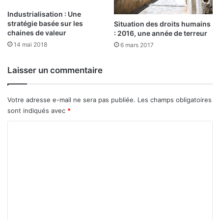
i
0
n
Industrialisation : Une
%
stratégie basée sur les
v
Situation des droits humains
d
chaines de valeur
: 2016, une année de terreur
e
e
s
14 mai 2018
l
6 mars 2017
t
a
i
p
Laisser un commentaire
s
o
s
p
e
u
Votre adresse e-mail ne sera pas publiée.
Les champs obligatoires
m
l
sont indiqués avec
*
e
a
n
t
C
t
i
o
s
o
a
m
n
u
m
m
B
o
e
u
n
r
d
n
k
i
t
i