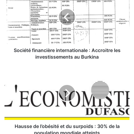
c
i
é
t
é
f
i
n
Société financière internationale : Accroitre les
a
investissements au Burkina
n
c
H
i
a
è
u
r
s
e
s
i
e
n
d
t
e
e
l
r
’
Hausse de l’obésité et du surpoids : 30% de la
n
o
population mondiale atteints