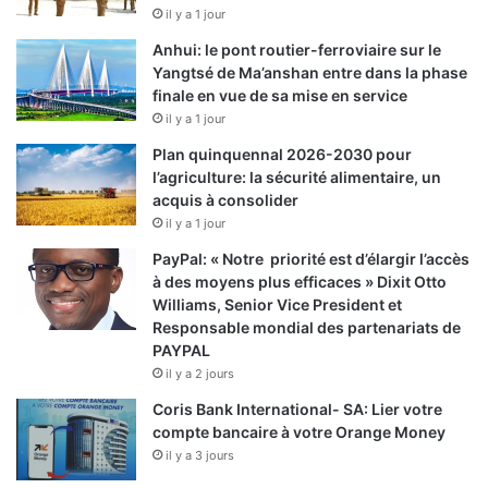
il y a 1 jour
Anhui: le pont routier-ferroviaire sur le
Yangtsé de Ma’anshan entre dans la phase
finale en vue de sa mise en service
il y a 1 jour
Plan quinquennal 2026-2030 pour
l’agriculture: la sécurité alimentaire, un
acquis à consolider
il y a 1 jour
PayPal: « Notre priorité est d’élargir l’accès
à des moyens plus efficaces » Dixit Otto
Williams, Senior Vice President et
Responsable mondial des partenariats de
PAYPAL
il y a 2 jours
Coris Bank International- SA: Lier votre
compte bancaire à votre Orange Money
il y a 3 jours