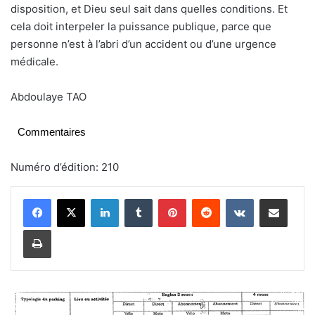
disposition, et Dieu seul sait dans quelles conditions. Et
cela doit interpeler la puissance publique, parce que
personne n’est à l’abri d’un accident ou d’une urgence
médicale.
Abdoulaye TAO
Commentaires
Numéro d’édition: 210
Linkedin
Tumblr
Pinterest
Reddit
VKontakte
Partager par email
Imprimer
S
o