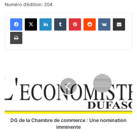
Numéro d’édition: 204
Linkedin
Tumblr
Pinterest
Reddit
VKontakte
Partager par email
Imprimer
D
G
d
e
l
a
C
h
a
m
DG de la Chambre de commerce : Une nomination
b
imminente
r