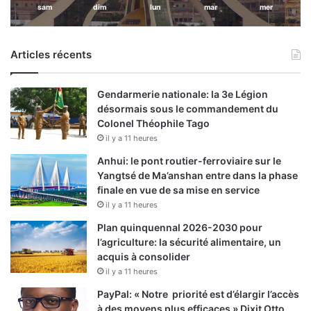
sam
dim
lun
mar
mer
Articles récents
Gendarmerie nationale: la 3e Légion
désormais sous le commandement du
Colonel Théophile Tago
il y a 11 heures
Anhui: le pont routier-ferroviaire sur le
Yangtsé de Ma’anshan entre dans la phase
finale en vue de sa mise en service
il y a 11 heures
Plan quinquennal 2026-2030 pour
l’agriculture: la sécurité alimentaire, un
acquis à consolider
il y a 11 heures
PayPal: « Notre priorité est d’élargir l’accès
à des moyens plus efficaces » Dixit Otto