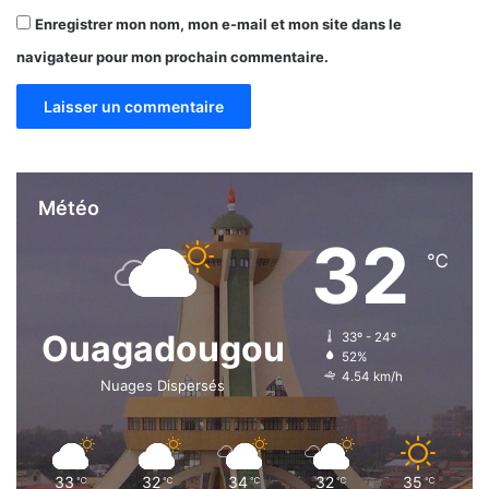
t
Enregistrer mon nom, mon e-mail et mon site dans le
navigateur pour mon prochain commentaire.
Météo
32
℃
Ouagadougou
33º - 24º
52%
4.54 km/h
Nuages Dispersés
33
32
34
32
35
℃
℃
℃
℃
℃