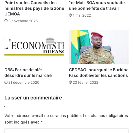
f
Point sur les Conseils des
1er Mai : BOA vous souhaite
t
a
ministres des pays de la zone
une bonne fête de travail
i
v
UEMOA
1 mai 2022
o
o
3 novembre 2025
n
r
i
a
m
b
m
l
i
e
n
a
e
u
n
x
DBS: Farine de blé:
CEDEAO: pourquoi le Burkina
t
désordre sur le marché
Faso doit éviter les sanctions
c
e
o
21 décembre 2020
23 février 2022
n
t
Laisser un commentaire
r
i
b
Votre adresse e-mail ne sera pas publiée.
Les champs obligatoires
u
sont indiqués avec
*
a
b
C