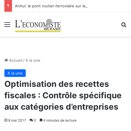
Anhui: le pont routier-ferroviaire sur le Yangtsé de Ma’anshan entre dans la phase finale en vue de sa mise en service
Menu
R
Accueil
/
A la une
A la une
Optimisation des recettes
fiscales : Contrôle spécifique
aux catégories d’entreprises
8 mai 2017
0
4 minutes de lecture