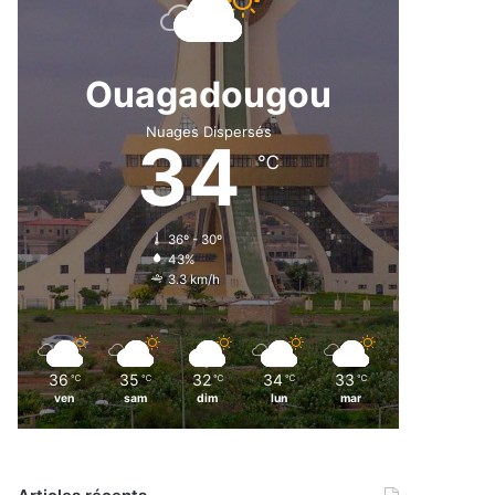
Ouagadougou
Nuages Dispersés
34
℃
36º - 30º
43%
3.3 km/h
36
35
32
34
33
℃
℃
℃
℃
℃
ven
sam
dim
lun
mar