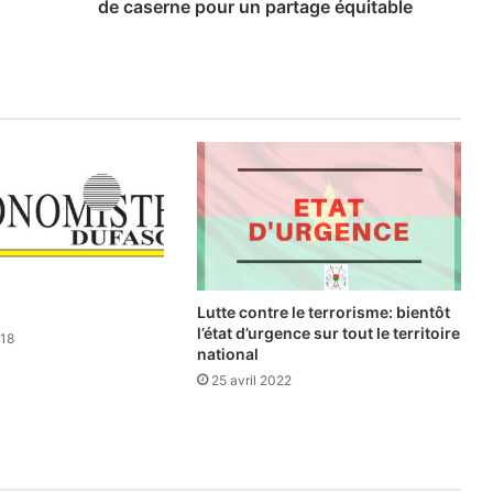
y
de caserne pour un partage équitable
é
s
à
l
a
p
o
l
i
c
e
n
a
Lutte contre le terrorisme: bientôt
t
l’état d’urgence sur tout le territoire
018
i
national
o
25 avril 2022
n
a
l
e
: