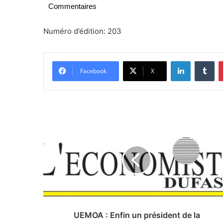
Commentaires
Numéro d’édition: 203
Linkedin
Tumblr
Facebook
X
U
E
M
O
A
:
E
n
f
UEMOA : Enfin un président de la