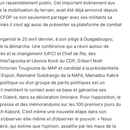
e un rassemblement public. Cet important évènement aux
e la mobilisation du terrain, avait été déjà annoncé depuis
e CFOP va non seulement partager avec ses militants sa
mais il s’est agi aussi de présenter sa plateforme de combat
rganisé le 20 avril dernier, à son siège à Ouagadougou,
e la démarche. Une conférence qui a réuni autour de
rès et le changement (UPC) et Chef de file, des
hileTapsoba et Léonce Koné du CDP, Gilbert Noël
ctorien Tougouma du MAP et candidat à la présidentielle
 L’Espoir, Rasmané Ouédraogo de la NAFA, Mamadou Kabré
politique ou d’un groupe de partis politiques est un
 il maintient le contact avec sa base et galvanise ses
n Diabré, dans sa déclaration liminaire. Pour l’opposition, le
 presse et des mémorandums sur les 100 premiers jours du
och Kaboré. C’est même une nouvelle étape dans son
 s’observer elle-même et d’observer le pouvoir. « Nous
é, qui estime que l’opinion, assaillie par les maux de la