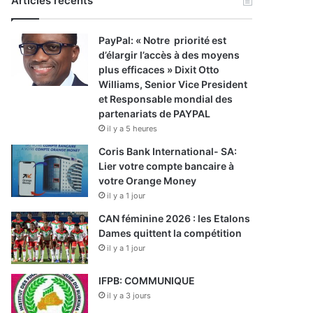
Articles récents
PayPal: « Notre priorité est
d’élargir l’accès à des moyens
plus efficaces » Dixit Otto
Williams, Senior Vice President
et Responsable mondial des
partenariats de PAYPAL
il y a 5 heures
Coris Bank International- SA:
Lier votre compte bancaire à
votre Orange Money
il y a 1 jour
CAN féminine 2026 : les Etalons
Dames quittent la compétition
il y a 1 jour
IFPB: COMMUNIQUE
il y a 3 jours