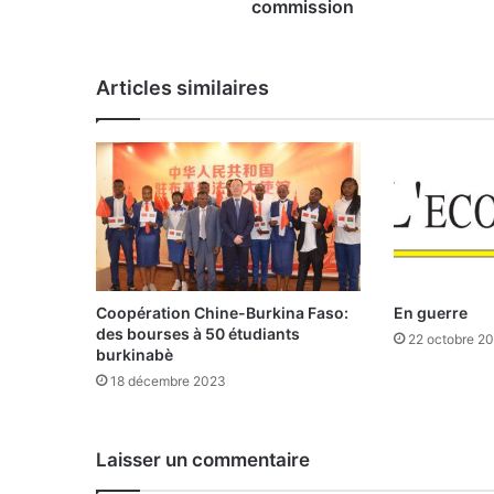
i
commission
n
u
n
Articles similaires
p
r
é
s
i
d
e
n
t
d
Coopération Chine-Burkina Faso:
En guerre
e
des bourses à 50 étudiants
22 octobre 2
l
burkinabè
a
18 décembre 2023
c
o
m
Laisser un commentaire
m
i