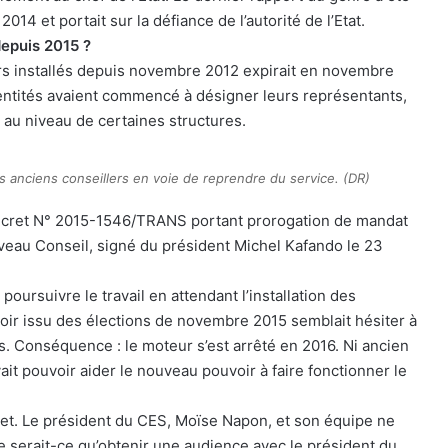
014 et portait sur la défiance de l’autorité de l’Etat.
depuis 2015 ?
lers installés depuis novembre 2012 expirait en novembre
s entités avaient commencé à désigner leurs représentants,
 au niveau de certaines structures.
s anciens conseillers en voie de reprendre du service. (DR)
e décret N° 2015-1546/TRANS portant prorogation de mandat
ouveau Conseil, signé du président Michel Kafando le 23
 poursuivre le travail en attendant l’installation des
ir issu des élections de novembre 2015 semblait hésiter à
as. Conséquence : le moteur s’est arrêté en 2016. Ni ancien
ait pouvoir aider le nouveau pouvoir à faire fonctionner le
cret. Le président du CES, Moïse Napon, et son équipe ne
 serait-ce qu’obtenir une audience avec le président du