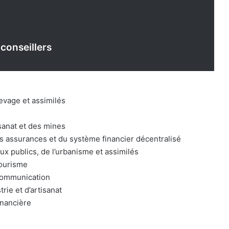
 conseillers
levage et assimilés
isanat et des mines
es assurances et du système financier décentralisé
x publics, de l’urbanisme et assimilés
tourisme
 communication
ie et d’artisanat
inancière