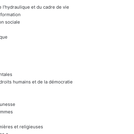
l’hydraulique et du cadre de vie
 formation
on sociale
ique
ntales
roits humains et de la démocratie
eunesse
femmes
mières et religieuses