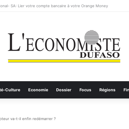
: les Etalons Dames quittent la compétition
té-Culture
Economie
Dossier
Focus
Régions
Fi
teur va-t-il enfin redémarrer ?