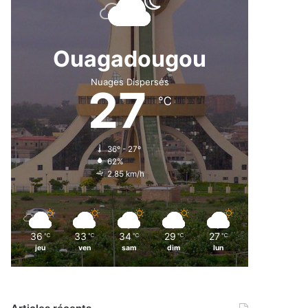
Ouagadougou
Nuages Dispersés
27
℃
36º - 27º
62%
2.85 km/h
36
33
34
29
27
℃
℃
℃
℃
℃
jeu
ven
sam
dim
lun