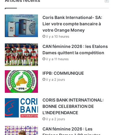
Articles récents
Coris Bank International- SA:
Lier votre compte bancaire à
votre Orange Money
il y a 10 heures
CAN féminine 2026 : les Etalons
Dames quittent la compétition
il y a 11 heures
IFPB: COMMUNIQUE
il y a 2 jours
CORIS BANK INTERNATIONAL:
BONNE CELEBRATION DE
L’INDEPENDANCE
il y a 2 jours
CAN féminine 2026 : Les