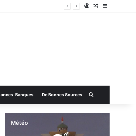
Connexion
Article Aléatoire
Sidebar (bar
Rechercher
nances-Banques
De Bonnes Sources
Météo