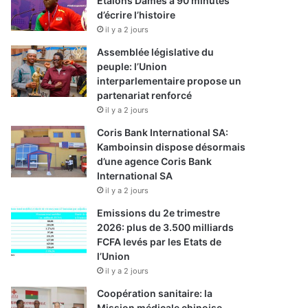
Etalons Dames à 90 minutes
d’écrire l’histoire
il y a 2 jours
Assemblée législative du
peuple: l’Union
interparlementaire propose un
partenariat renforcé
il y a 2 jours
Coris Bank International SA:
Kamboinsin dispose désormais
d’une agence Coris Bank
International SA
il y a 2 jours
Emissions du 2e trimestre
2026: plus de 3.500 milliards
FCFA levés par les Etats de
l’Union
il y a 2 jours
Coopération sanitaire: la
Mission médicale chinoise