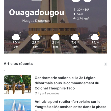
Ouagadougou
30º - 30º
54%
3.74 km/h
Nuages Dispersés
30
33
31
34
33
℃
℃
℃
℃
℃
ven
sam
dim
lun
mar
Articles récents
Gendarmerie nationale: la 3e Légion
désormais sous le commandement du
Colonel Théophile Tago
il y a 4 secondes
Anhui: le pont routier-ferroviaire sur le
Yangtsé de Ma’anshan entre dans la phase