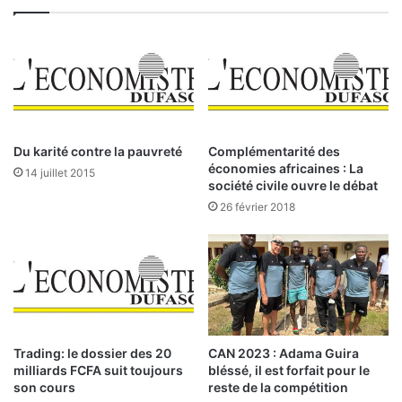
l
l
’
e
a
:
v
l
o
a
c
B
a
A
t
D
Du karité contre la pauvreté
Complémentarité des
d
d
économies africaines : La
14 juillet 2015
u
o
société civile ouvre le débat
p
n
26 février 2018
e
n
u
e
p
l
l
’
e
a
l
a
r
Trading: le dossier des 20
CAN 2023 : Adama Guira
milliards FCFA suit toujours
bléssé, il est forfait pour le
m
son cours
reste de la compétition
e