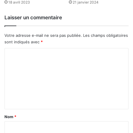
18 avril 2023
21 janvier 2024
Laisser un commentaire
Votre adresse e-mail ne sera pas publiée.
Les champs obligatoires
sont indiqués avec
*
C
o
m
m
e
n
t
a
Nom
*
i
r