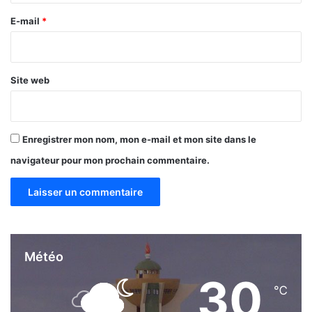
e
E-mail
*
*
Site web
Enregistrer mon nom, mon e-mail et mon site dans le
navigateur pour mon prochain commentaire.
Météo
30
℃