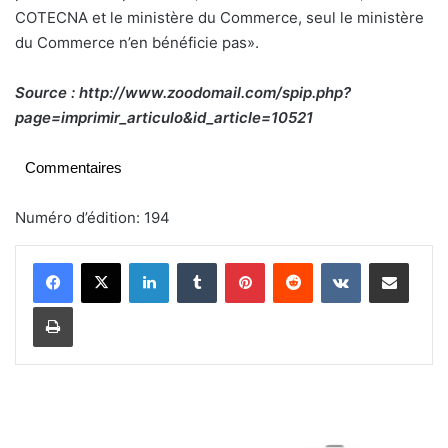
COTECNA et le ministère du Commerce, seul le ministère
du Commerce n’en bénéficie pas».
Source : http://www.zoodomail.com/spip.php?
page=imprimir_articulo&id_article=10521
Commentaires
Numéro d’édition: 194
Linkedin
Tumblr
Pinterest
Reddit
VKontakte
Partager par email
Imprimer
A
g
e