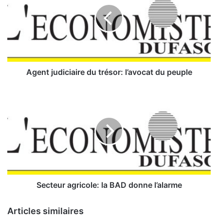
n
t
j
u
d
i
c
Agent judiciaire du trésor: l’avocat du peuple
i
a
S
i
e
r
c
e
t
d
e
u
u
t
r
r
a
é
g
s
r
Secteur agricole: la BAD donne l’alarme
o
i
r
c
Articles similaires
:
o