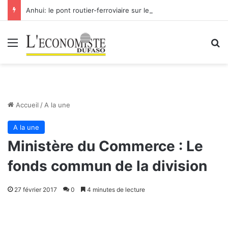
Anhui: le pont routier-ferroviaire sur le Yangtsé de Ma’anshan entre dans la phase finale en vue de sa mise en service
Menu
R
Accueil
/
A la une
A la une
Ministère du Commerce : Le
fonds commun de la division
27 février 2017
0
4 minutes de lecture