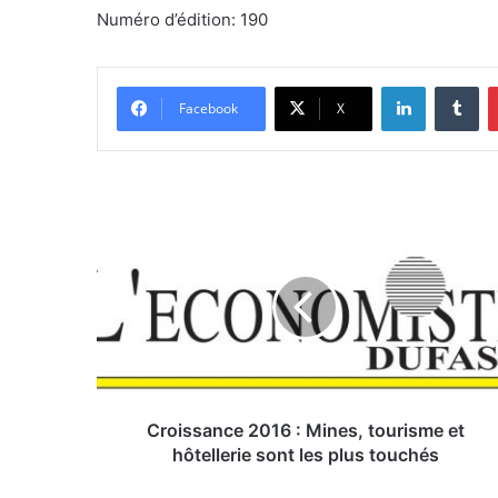
Numéro d’édition: 190
Linkedin
Tumblr
Facebook
X
C
r
o
i
s
s
a
n
c
e
Croissance 2016 : Mines, tourisme et
2
hôtellerie sont les plus touchés
0