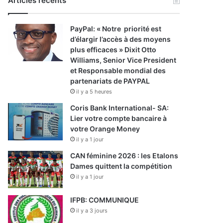
Articles récents
PayPal: « Notre priorité est
d’élargir l’accès à des moyens
plus efficaces » Dixit Otto
Williams, Senior Vice President
et Responsable mondial des
partenariats de PAYPAL
il y a 5 heures
Coris Bank International- SA:
Lier votre compte bancaire à
votre Orange Money
il y a 1 jour
CAN féminine 2026 : les Etalons
Dames quittent la compétition
il y a 1 jour
IFPB: COMMUNIQUE
il y a 3 jours