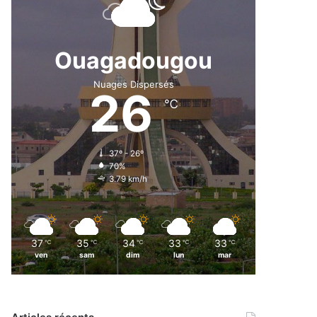
Ouagadougou
Nuages Dispersés
26
℃
37º - 26º
70%
3.79 km/h
37
35
34
33
33
℃
℃
℃
℃
℃
ven
sam
dim
lun
mar