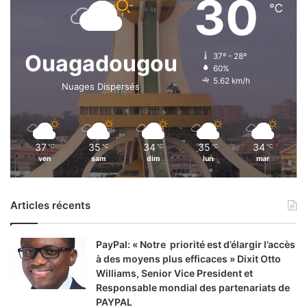
30
℃
Ouagadougou
37º - 28º
60%
5.62 km/h
Nuages Dispersés
37
35
34
35
34
℃
℃
℃
℃
℃
ven
sam
dim
lun
mar
Articles récents
PayPal: « Notre priorité est d’élargir l’accès
à des moyens plus efficaces » Dixit Otto
Williams, Senior Vice President et
Responsable mondial des partenariats de
PAYPAL