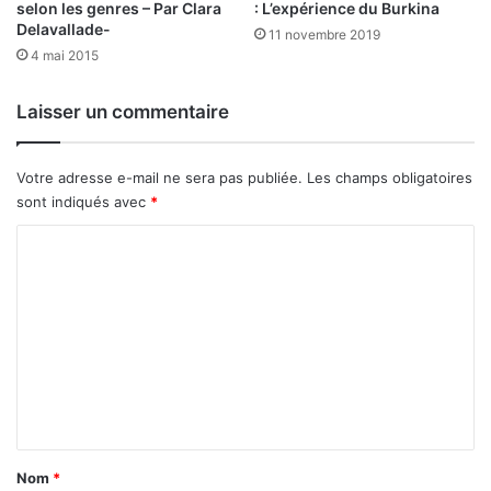
selon les genres – Par Clara
: L’expérience du Burkina
u
l
Delavallade-
11 novembre 2019
r
e
4 mai 2015
k
s
i
r
Laisser un commentaire
n
i
a
s
q
Votre adresse e-mail ne sera pas publiée.
Les champs obligatoires
u
sont indiqués avec
*
e
s
C
o
m
m
e
n
t
a
Nom
*