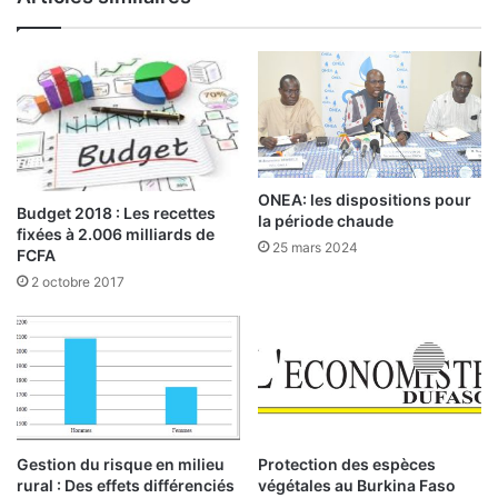
e
h
s
a
s
r
e
i
r
e
v
n
i
n
c
e
e
:
ONEA: les dispositions pour
Budget 2018 : Les recettes
s
la période chaude
fixées à 2.006 milliards de
m
C
25 mars 2024
FCFA
o
i
2 octobre 2017
i
r
n
c
s
o
c
n
h
s
e
c
r
r
a
i
Gestion du risque en milieu
Protection des espèces
u
r
rural : Des effets différenciés
végétales au Burkina Faso
B
e