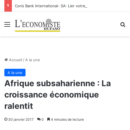
Coris Bank International- SA: Lier votre compte bancaire à votre Orange Money
Menu
R
Accueil
/
A la une
A la une
Afrique subsaharienne : La
croissance économique
ralentit
30 janvier 2017
0
4 minutes de lecture