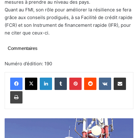
mesures à prendre au niveau des pays.
Quant au FMI, son rôle pour améliorer la résilience se fera
grâce aux conseils prodigués, à sa Facilité de crédit rapide
(FCR) et son Instrument de financement rapide (IFR), pour
ne citer que ceux-ci.
Commentaires
Numéro d’édition: 190
Linkedin
Tumblr
Pinterest
Reddit
VKontakte
Partager par email
Imprimer
T
a
r