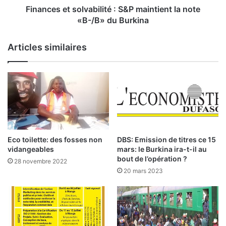
c
t
Finances et solvabilité : S&P maintient la note
c
s
«B-/B» du Burkina
è
o
s
l
Articles similaires
d
v
e
a
P
b
a
i
r
l
i
i
s
t
–
é
J
:
Eco toilette: des fosses non
DBS: Emission de titres ce 15
a
vidangeables
mars: le Burkina ira-t-il au
c
S
bout de l’opération ?
28 novembre 2022
k
&
20 mars 2023
p
P
o
m
t
a
p
i
o
n