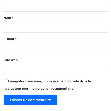
r
n
k
t
i
n
a
Nom
*
a
i
r
e
E-mail
*
*
Site web
Enregistrer mon nom, mon e-mail et mon site dans le
navigateur pour mon prochain commentaire.