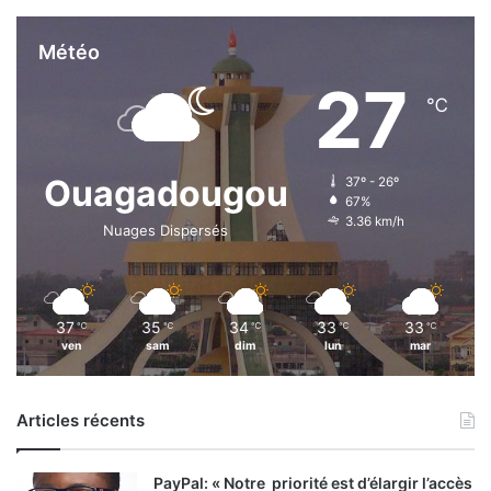
Météo
27
℃
Ouagadougou
37º - 26º
67%
3.36 km/h
Nuages Dispersés
37
35
34
33
33
℃
℃
℃
℃
℃
ven
sam
dim
lun
mar
Articles récents
PayPal: « Notre priorité est d’élargir l’accès