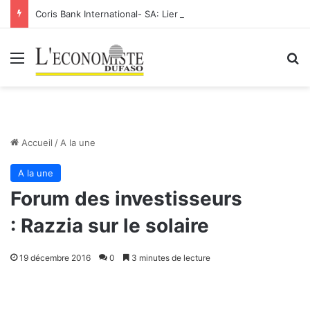
Coris Bank International- SA: Lier votre compte bancaire à votre Orange Money
Menu
R
Accueil
/
A la une
A la une
Forum des investisseurs
: Razzia sur le solaire
19 décembre 2016
0
3 minutes de lecture