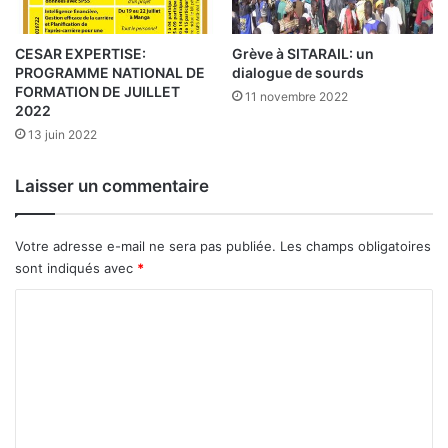
u
t
r
i
T
e
CESAR EXPERTISE:
Grève à SITARAIL: un
h
PROGRAMME NATIONAL DE
dialogue de sourds
n
FORMATION DE JUILLET
i
t
11 novembre 2022
2022
é
l
b
13 juin 2022
a
a
n
–
o
Laisser un commentaire
t
e
«
Votre adresse e-mail ne sera pas publiée.
Les champs obligatoires
B
sont indiqués avec
*
-
/
C
B
o
»
m
d
u
m
B
e
u