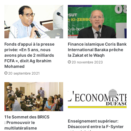
t
l
i
:
v
e
Q
s
u
s
e
u
n
Fonds d’appui à la presse
Finance islamique Coris Bank
r
o
privée: «En 5 ans, nous
International Baraka prêche
l
u
avons plus de 2 milliards
la Zakat et le Waqh
’
s
FCFA », dixit Ag Ibrahim
20 novembre 2023
a
Mohamed
r
g
é
20 septembre 2021
r
v
i
è
c
l
u
e
l
l
t
a
u
r
11e Sommet des BRICS
Enseignement supérieur:
r
e
: Promouvoir le
Désaccord entre la F-Synter
e
c
multilatéralisme