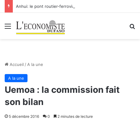
Anhui: le pont routier-ferroviaire sur le Yangtsé de Ma’anshan entre dans la phase finale en vue de sa mise en service
Menu
R
Accueil
/
A la une
A la une
Uemoa : la commission fait
son bilan
5 décembre 2016
0
2 minutes de lecture