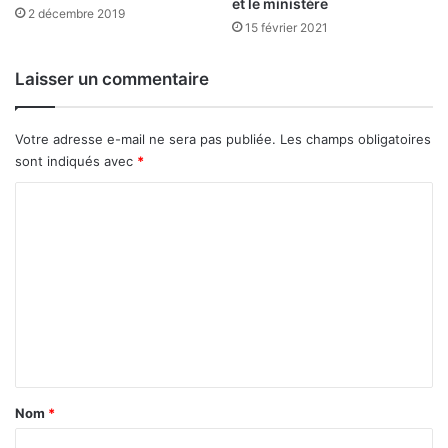
et le ministère
,
h
2 décembre 2019
15 février 2021
l
e
’
r
é
c
Laisser un commentaire
l
h
e
e
v
s
Votre adresse e-mail ne sera pas publiée.
Les champs obligatoires
a
c
sont indiqués avec
*
g
i
e
C
e
…
n
o
e
t
m
t
i
l
f
m
’
i
e
é
q
d
u
n
u
e
t
c
?
a
a
Nom
*
t
i