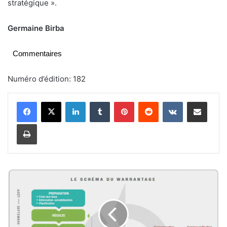
stratégique ».
Germaine Birba
Commentaires
Numéro d’édition: 182
Linkedin
Tumblr
Pinterest
Reddit
VKontakte
Partager par email
Imprimer
W
a
r
r
a