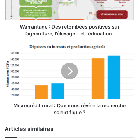
n
t
a
g
e
Warrantage : Des retombées positives sur
:
l’agriculture, l’élevage… et l’éducation !
D
e
M
s
i
r
c
e
r
t
o
o
c
m
r
b
é
é
d
e
i
Microcrédit rural : Que nous révèle la recherche
s
t
scientifique ?
p
r
o
u
Articles similaires
s
r
i
a