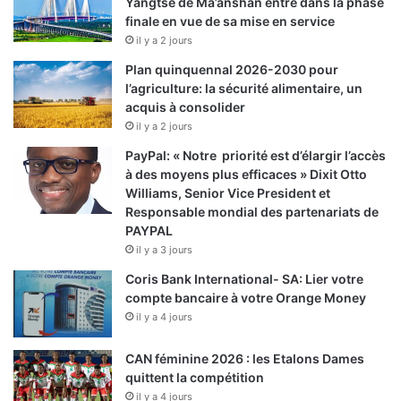
Yangtsé de Ma’anshan entre dans la phase
finale en vue de sa mise en service
il y a 2 jours
Plan quinquennal 2026-2030 pour
l’agriculture: la sécurité alimentaire, un
acquis à consolider
il y a 2 jours
PayPal: « Notre priorité est d’élargir l’accès
à des moyens plus efficaces » Dixit Otto
Williams, Senior Vice President et
Responsable mondial des partenariats de
PAYPAL
il y a 3 jours
Coris Bank International- SA: Lier votre
compte bancaire à votre Orange Money
il y a 4 jours
CAN féminine 2026 : les Etalons Dames
quittent la compétition
il y a 4 jours