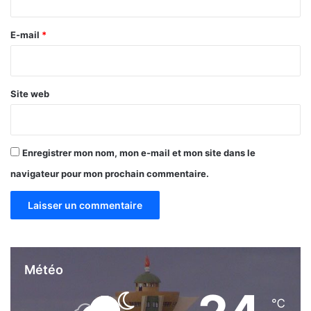
i
r
o
n
e
E-mail
*
!
*
Site web
Enregistrer mon nom, mon e-mail et mon site dans le
navigateur pour mon prochain commentaire.
Météo
℃