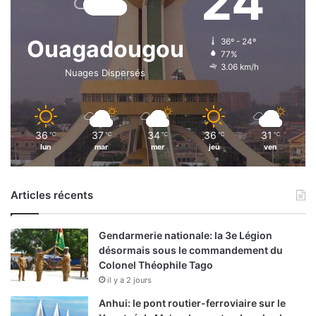
24
Ouagadougou
36º - 24º
77%
3.06 km/h
Nuages Dispersés
36
37
34
36
31
℃
℃
℃
℃
℃
lun
mar
mer
jeu
ven
Articles récents
Gendarmerie nationale: la 3e Légion
désormais sous le commandement du
Colonel Théophile Tago
il y a 2 jours
Anhui: le pont routier-ferroviaire sur le