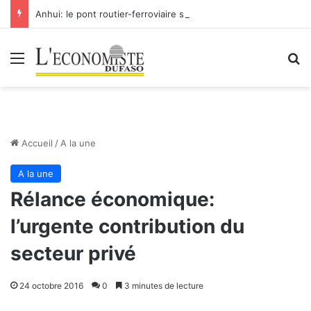
Anhui: le pont routier-ferroviaire sur le Yangtsé de Ma’anshan entre dans la phase finale en vue de sa mise en service
Menu
R
Accueil
/
A la une
A la une
Rélance économique:
l’urgente contribution du
secteur privé
24 octobre 2016
0
3 minutes de lecture