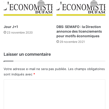
e
n
n
e
n
Jour J+1
DBS: SEMAFO : la Direction
t
annonce des licenciements
d
23 novembre 2020
pour motifs économiques
e
29 novembre 2021
3
p
a
Laisser un commentaire
r
a
d
Votre adresse e-mail ne sera pas publiée.
Les champs obligatoires
i
sont indiqués avec
*
s
C
f
i
o
s
m
c
a
m
u