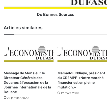
c
s
t
S
s
o
De Bonnes Sources
é
u
t
r
Articles similaires
r
c
a
e
n
s
g
e
r
s
:
3
Message de Monsieur le
Mamadou Ndiaye, président
0
Directeur Générale des
du CREMPF «Notre marché
%
Douanes à l’occasion de la
financier est en pleine
p
Journée Internationale de la
mutation.»
r
Douane
12 mars 2018
o
27 janvier 2020
v
i