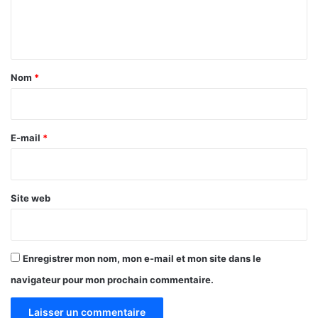
e
x
n
t
a
Nom
*
i
r
e
E-mail
*
*
Site web
Enregistrer mon nom, mon e-mail et mon site dans le
navigateur pour mon prochain commentaire.