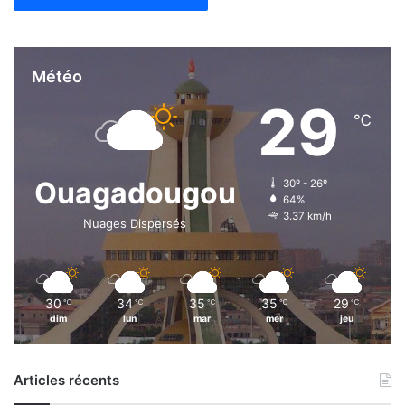
Météo
29
℃
Ouagadougou
30º - 26º
64%
3.37 km/h
Nuages Dispersés
30
34
35
35
29
℃
℃
℃
℃
℃
dim
lun
mar
mer
jeu
Articles récents