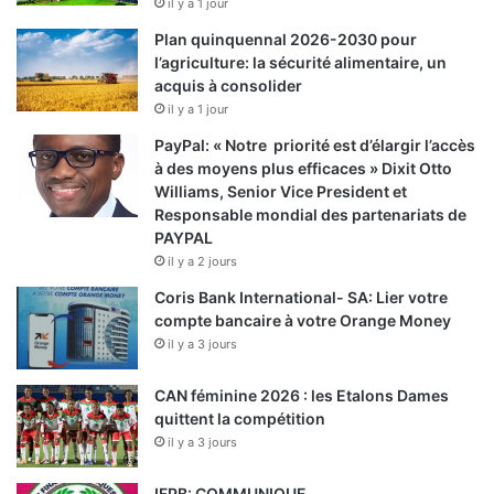
il y a 1 jour
Plan quinquennal 2026-2030 pour
l’agriculture: la sécurité alimentaire, un
acquis à consolider
il y a 1 jour
PayPal: « Notre priorité est d’élargir l’accès
à des moyens plus efficaces » Dixit Otto
Williams, Senior Vice President et
Responsable mondial des partenariats de
PAYPAL
il y a 2 jours
Coris Bank International- SA: Lier votre
compte bancaire à votre Orange Money
il y a 3 jours
CAN féminine 2026 : les Etalons Dames
quittent la compétition
il y a 3 jours
IFPB: COMMUNIQUE