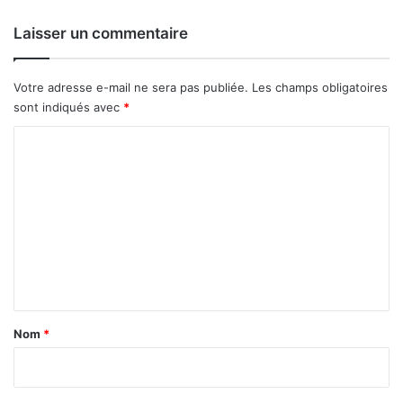
s
o
Laisser un commentaire
p
r
é
Votre adresse e-mail ne sera pas publiée.
Les champs obligatoires
p
sont indiqués avec
*
a
r
C
e
o
s
m
o
n
m
6
e
e
r
n
a
t
p
p
a
Nom
*
o
i
r
r
t