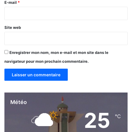
I
e
E-mail
*
T
*
I
E
Site web
Enregistrer mon nom, mon e-mail et mon site dans le
navigateur pour mon prochain commentaire.
Météo
25
℃