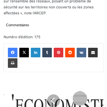
sur l’ensemble des réseaux, posant un problème de
sécurité sur les territoires non couverts ou les zones
affectées », note l’ARCEP.
Commentaires
Numéro d’édition: 175
Linkedin
Tumblr
Pinterest
Reddit
VKontakte
Partager par email
Imprimer
P
é
n
u
r
i