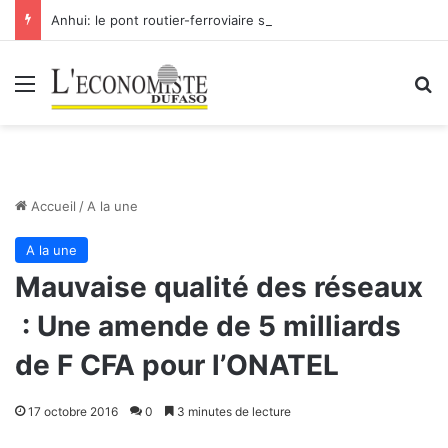
Anhui: le pont routier-ferroviaire sur le Yangtsé de Ma’anshan entre dans la phase finale en vue de sa mise en service
Menu
R
Accueil
/
A la une
A la une
Mauvaise qualité des réseaux
: Une amende de 5 milliards
de F CFA pour l’ONATEL
17 octobre 2016
0
3 minutes de lecture