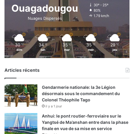
Ouagadougou
30º - 25º
80%
1.79 km/h
Nuages Dispersés
30
34
35
35
29
℃
℃
℃
℃
℃
dim
lun
mar
mer
jeu
Articles récents
Gendarmerie nationale: la 3e Légion
désormais sous le commandement du
Colonel Théophile Tago
il y a 1 jour
Anhui: le pont routier-ferroviaire sur le
Yangtsé de Ma’anshan entre dans la phase
finale en vue de sa mise en service