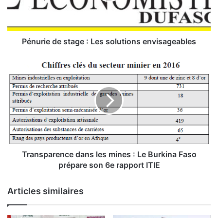
e
d
e
s
Pénurie de stage : Les solutions envisageables
t
a
T
g
r
e
a
:
n
s
L
p
e
a
s
r
s
e
o
n
Transparence dans les mines : Le Burkina Faso
l
c
prépare son 6e rapport ITIE
u
e
t
d
Articles similaires
i
a
o
n
n
s