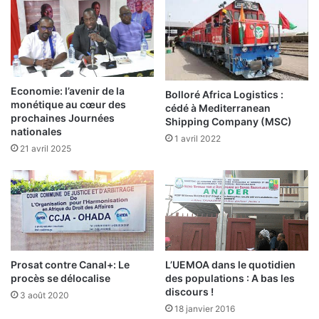
s
l
e
e
n
s
v
m
i
i
s
n
Economie: l’avenir de la
Bolloré Africa Logistics :
a
e
monétique au cœur des
cédé à Mediterranean
g
s
prochaines Journées
Shipping Company (MSC)
e
:
nationales
1 avril 2022
a
21 avril 2025
b
L
l
e
e
B
s
u
r
k
i
L’UEMOA dans le quotidien
Prosat contre Canal+: Le
n
des populations : A bas les
procès se délocalise
a
discours !
F
3 août 2020
18 janvier 2016
a