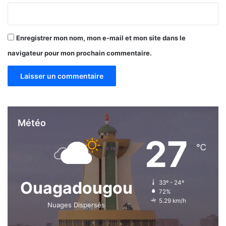
a
t
u
r
Enregistrer mon nom, mon e-mail et mon site dans le
e
navigateur pour mon prochain commentaire.
Météo
27
℃
Ouagadougou
33º - 24º
72%
5.29 km/h
Nuages Dispersés