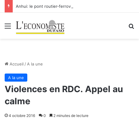
Anhui: le pont routier-ferroviaire sur le Yangtsé de Ma’anshan entre dans la phase finale en vue de sa mise en service
Menu
R
Accueil
/
A la une
A la une
Violences en RDC. Appel au
calme
4 octobre 2016
0
2 minutes de lecture