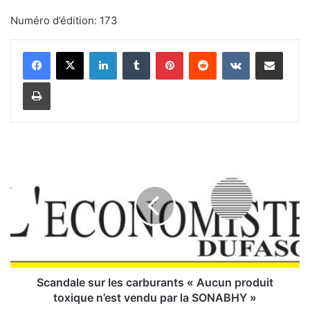
Numéro d’édition: 173
Linkedin
Tumblr
Pinterest
Reddit
VKontakte
Partager par email
Imprimer
S
c
a
n
d
a
l
e
s
u
Scandale sur les carburants « Aucun produit
r
toxique n’est vendu par la SONABHY »