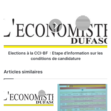
l
e
E
s
l
c
e
a
c
r
t
b
i
u
o
r
n
a
s
n
à
Elections à la CCI-BF : Etape d’information sur les
t
l
conditions de candidature
s
a
C
Articles similaires
«
C
A
I
u
-
c
B
u
F
n
p
:
r