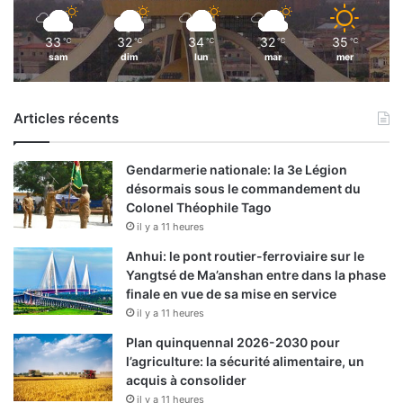
33
32
34
32
35
℃
℃
℃
℃
℃
sam
dim
lun
mar
mer
Articles récents
Gendarmerie nationale: la 3e Légion
désormais sous le commandement du
Colonel Théophile Tago
il y a 11 heures
Anhui: le pont routier-ferroviaire sur le
Yangtsé de Ma’anshan entre dans la phase
finale en vue de sa mise en service
il y a 11 heures
Plan quinquennal 2026-2030 pour
l’agriculture: la sécurité alimentaire, un
acquis à consolider
il y a 11 heures