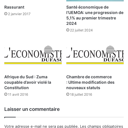
o
E
Rassurant
Santé économique de
d
t
l’UEMOA: une progression de
2 janvier 2017
u
a
5,1% au premier trimestre
i
p
2024
t
e
22 juillet 2024
t
d
o
’
x
i
i
n
q
f
u
o
e
r
n
Afrique du Sud : Zuma
Chambre de commerce
m
coupable d’avoir violé la
: Ultime modification des
’
a
Constitution
nouveaux statuts
e
t
s
11 avril 2016
18 juillet 2016
i
t
o
v
n
Laisser un commentaire
e
s
n
u
d
r
Votre adresse e-mail ne sera pas publiée.
Les champs obligatoires