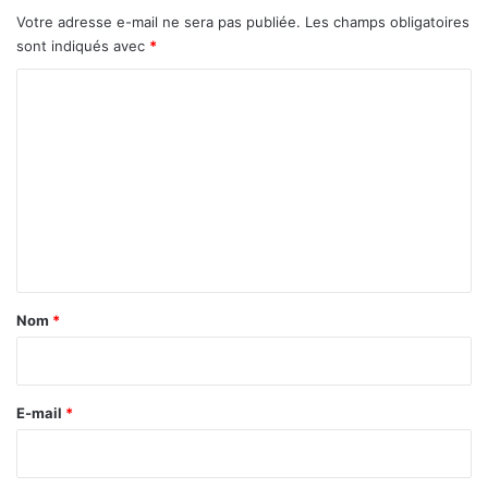
i
Votre adresse e-mail ne sera pas publiée.
Les champs obligatoires
g
sont indiqués avec
*
l
i
C
t
o
z
m
m
e
n
t
a
Nom
*
i
r
e
E-mail
*
*