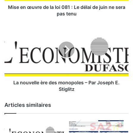
v
r
Mise en œuvre de la loi 081 : Le délai de juin ne sera
e
pas tenu
d
e
L
l
a
a
n
l
o
o
u
i
v
0
e
8
l
1
l
:
e
La nouvelle ère des monopoles – Par Joseph E.
è
Stiglitz
L
r
e
e
Articles similaires
d
d
é
e
l
s
a
m
i
o