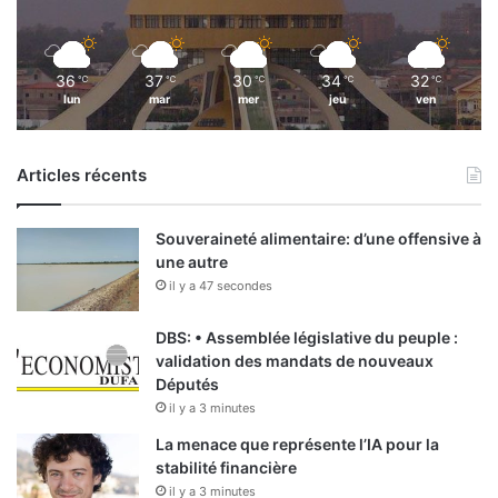
36
37
30
34
32
℃
℃
℃
℃
℃
lun
mar
mer
jeu
ven
Articles récents
Souveraineté alimentaire: d’une offensive à
une autre
il y a 47 secondes
DBS: • Assemblée législative du peuple :
validation des mandats de nouveaux
Députés
il y a 3 minutes
La menace que représente l’IA pour la
stabilité financière
il y a 3 minutes