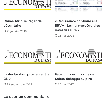
d
n
e
o
j
p
u
o
Chine-Afrique L’agenda
« Croissance continue à la
i
l
sécuritaire
BRVM : Le marché séduit les
n
e
investisseurs »
21 janvier 2019
n
s
21 mai 2025
e
–
s
P
e
a
r
r
a
J
p
o
a
s
s
e
La déclaration proclamant le
Faux timbres : La ville de
t
CND
Sabou échappe au pire
p
e
h
28 septembre 2015
15 mai 2017
n
E
u
.
Laisser un commentaire
S
t