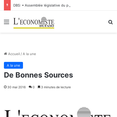
DBS: • Assemblée législative du peuple : validation des mandats de nouveaux Députés
Menu
R
Accueil
/
A la une
A la une
De Bonnes Sources
30 mai 2016
0
3 minutes de lecture