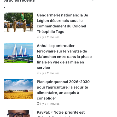
Articles récents
Gendarmerie nationale: la 3e
Légion désormais sous le
commandement du Colonel
Théophile Tago
il y a 11 heures
Anhui: le pont routier-
ferroviaire sur le Yangtsé de
Ma’anshan entre dans la phase
finale en vue de sa mise en
service
il y a 11 heures
Plan quinquennal 2026-2030
pour l’agriculture: la sécurité
alimentaire, un acquis à
consolider
il y a 11 heures
PayPal: « Notre priorité est