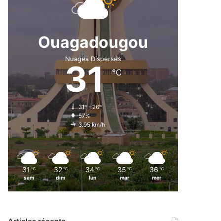
Ouagadougou
Nuages Dispersés
31
℃
31º - 26º
57%
3.95 km/h
31
32
34
35
36
℃
℃
℃
℃
℃
sam
dim
lun
mar
mer