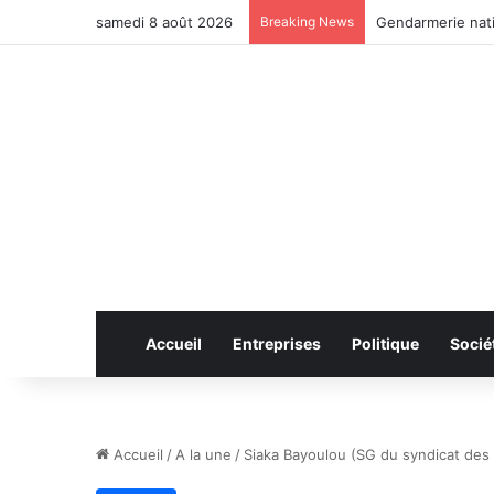
samedi 8 août 2026
Breaking News
Anhui: le pont ro
Accueil
Entreprises
Politique
Socié
Accueil
/
A la une
/
Siaka Bayoulou (SG du syndicat des