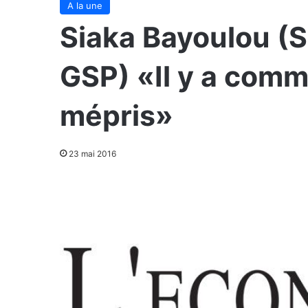
A la une
Siaka Bayoulou (S
GSP) «Il y a com
mépris»
23 mai 2016