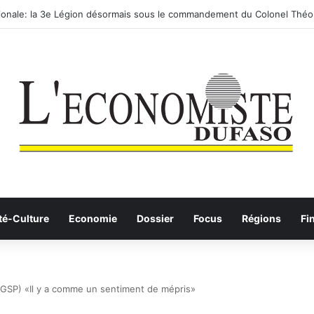
utier-ferroviaire sur le Yangtsé de Ma’anshan entre dans la phase final
té-Culture
Economie
Dossier
Focus
Régions
Fi
 GSP) «Il y a comme un sentiment de mépris»