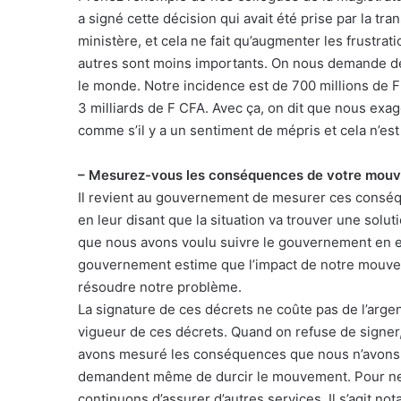
a signé cette décision qui avait été prise par la 
ministère, et cela ne fait qu’augmenter les frustrat
autres sont moins importants. On nous demande de 
le monde. Notre incidence est de 700 millions de F
3 milliards de F CFA. Avec ça, on dit que nous exa
comme s’il y a un sentiment de mépris et cela n’est
– Mesurez-vous les conséquences de votre mou
Il revient au gouvernement de mesurer ces conséq
en leur disant que la situation va trouver une solu
que nous avons voulu suivre le gouvernement en esp
gouvernement estime que l’impact de notre mouvemen
résoudre notre problème.
La signature de ces décrets ne coûte pas de l’arge
vigueur de ces décrets. Quand on refuse de signer, 
avons mesuré les conséquences que nous n’avons pa
demandent même de durcir le mouvement. Pour ne p
continuons d’assurer d’autres services. Il s’agit n