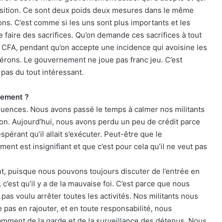
transition. Ce sont deux poids deux mesures dans le même
ions. C’est comme si les uns sont plus importants et les
faire des sacrifices. Qu’on demande ces sacrifices à tout
 CFA, pendant qu’on accepte une incidence qui avoisine les
gérons. Le gouvernement ne joue pas franc jeu. C’est
 pas du tout intéressant.
vement ?
uences. Nous avons passé le temps à calmer nos militants
tion. Aujourd’hui, nous avons perdu un peu de crédit parce
érant qu’il allait s’exécuter. Peut-être que le
t est insignifiant et que c’est pour cela qu’il ne veut pas
nt, puisque nous pouvons toujours discuter de l’entrée en
c’est qu’il y a de la mauvaise foi. C’est parce que nous
s voulu arrêter toutes les activités. Nos militants nous
as en rajouter, et en toute responsabilité, nous
otamment de la garde et de la surveillance des détenus. Nous