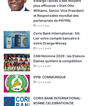
d’élargir l’accès à des moyens
plus efficaces » Dixit Otto
Williams, Senior Vice President
et Responsable mondial des
partenariats de PAYPAL
il y a 1 jour
Coris Bank International- SA:
Lier votre compte bancaire à
votre Orange Money
il y a 2 jours
CAN féminine 2026 : les Etalons
Dames quittent la compétition
il y a 2 jours
IFPB: COMMUNIQUE
il y a 4 jours
CORIS BANK INTERNATIONAL:
BONNE CELEBRATION DE