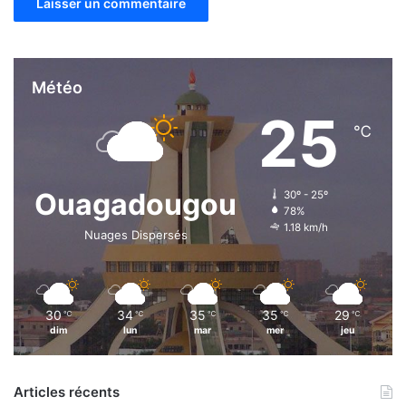
Météo
25
℃
Ouagadougou
30º - 25º
78%
1.18 km/h
Nuages Dispersés
30
34
35
35
29
℃
℃
℃
℃
℃
dim
lun
mar
mer
jeu
Articles récents