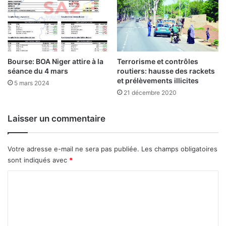
a
p
r
i
v
Bourse: BOA Niger attire à la
Terrorisme et contrôles
a
séance du 4 mars
routiers: hausse des rackets
t
et prélèvements illicites
i
5 mars 2024
21 décembre 2020
s
a
t
Laisser un commentaire
i
o
n
Votre adresse e-mail ne sera pas publiée.
Les champs obligatoires
sont indiqués avec
*
C
o
m
m