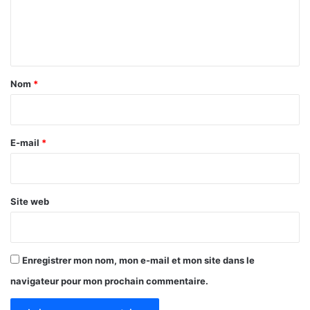
e
n
t
a
Nom
*
i
r
e
E-mail
*
*
Site web
Enregistrer mon nom, mon e-mail et mon site dans le
navigateur pour mon prochain commentaire.