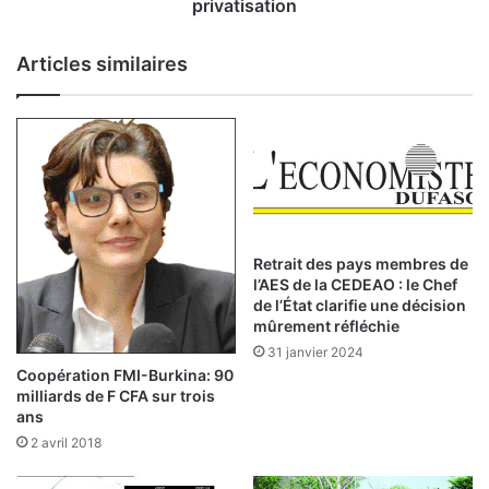
u
privatisation
v
e
Articles similaires
a
u
p
a
s
s
u
r
l
Retrait des pays membres de
e
l’AES de la CEDEAO : le Chef
c
de l’État clarifie une décision
h
mûrement réfléchie
e
31 janvier 2024
m
Coopération FMI-Burkina: 90
i
milliards de F CFA sur trois
n
ans
d
2 avril 2018
e
l