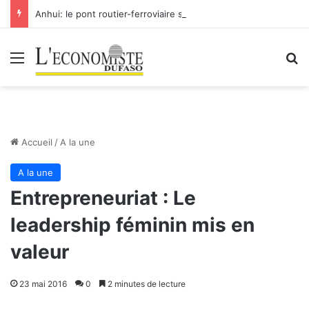
Anhui: le pont routier-ferroviaire sur le Yangtsé de Ma’anshan entre dans la phase finale en vue de sa mise en service
Menu
R
Accueil
/
A la une
A la une
Entrepreneuriat : Le
leadership féminin mis en
valeur
23 mai 2016
0
2 minutes de lecture