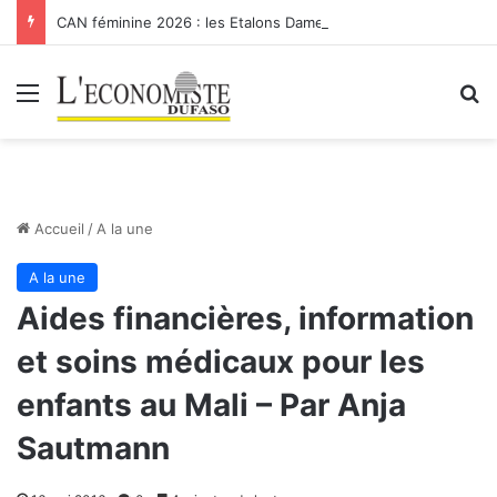
CAN féminine 2026 : les Etalons Dames quittent la compétition
Menu
R
Accueil
/
A la une
A la une
Aides financières, information
et soins médicaux pour les
enfants au Mali – Par Anja
Sautmann