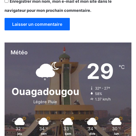
Enregistrer mon nom, mon e-mail et mon site dans le
navigateur pour mon prochain commentaire.
Météo
29
℃
Ouagadougou
32º - 27º
58%
1.37 km/h
Légère Pluie
32
34
33
34
30
℃
℃
℃
℃
℃
jeu
ven
sam
dim
lun