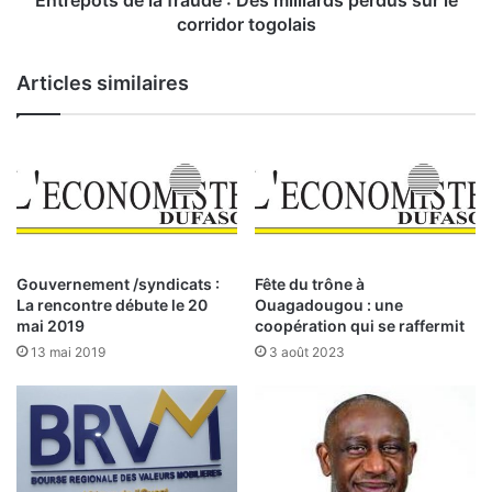
Entrepôts de la fraude : Des milliards perdus sur le
s
e
corridor togolais
u
l
r
a
Articles similaires
e
f
s
r
d
a
e
u
p
d
l
e
u
:
s
e
D
Gouvernement /syndicats :
Fête du trône à
n
e
La rencontre débute le 20
Ouagadougou : une
p
s
mai 2019
coopération qui se raffermit
l
m
13 mai 2019
3 août 2023
u
i
s
l
r
l
e
i
s
a
t
r