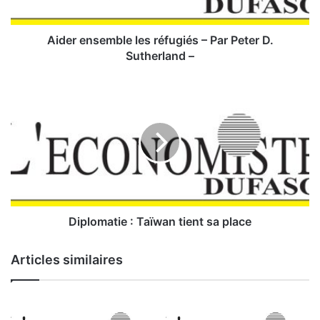
s
e
m
Aider ensemble les réfugiés – Par Peter D.
b
Sutherland –
l
e
D
l
i
e
p
s
l
r
o
é
m
f
a
u
t
g
i
i
e
Diplomatie : Taïwan tient sa place
é
:
s
Articles similaires
–
T
P
a
a
ï
r
w