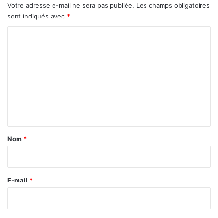
Votre adresse e-mail ne sera pas publiée.
Les champs obligatoires
sont indiqués avec
*
C
o
m
m
e
n
t
a
Nom
*
i
r
e
E-mail
*
*