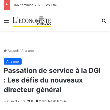
CAN féminine 2026 : les Etalons Dames quittent la compétition
Menu
R
Accueil
/
A la une
A la une
Passation de service à la DGI
: Les défis du nouveaux
directeur général
25 avril 2016
0
2 minutes de lecture