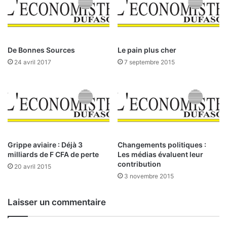
P
a
e
n
t
t
e
i
r
e
De Bonnes Sources
Le pain plus cher
D
n
24 avril 2017
7 septembre 2015
.
t
S
s
u
a
t
p
h
l
e
a
r
c
l
e
Grippe aviaire : Déjà 3
Changements politiques :
a
milliards de F CFA de perte
Les médias évaluent leur
n
contribution
20 avril 2015
d
3 novembre 2015
–
Laisser un commentaire