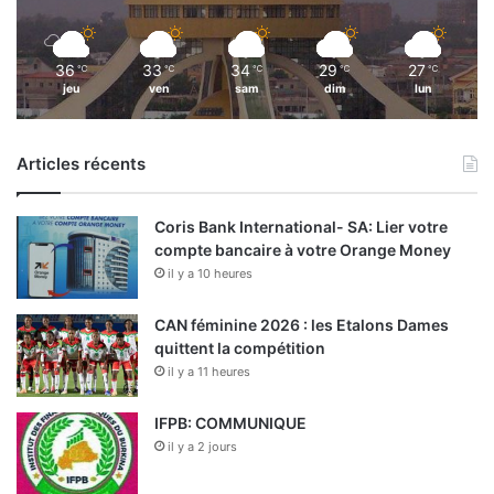
36
33
34
29
27
℃
℃
℃
℃
℃
jeu
ven
sam
dim
lun
Articles récents
Coris Bank International- SA: Lier votre
compte bancaire à votre Orange Money
il y a 10 heures
CAN féminine 2026 : les Etalons Dames
quittent la compétition
il y a 11 heures
IFPB: COMMUNIQUE
il y a 2 jours