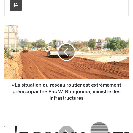
«
L
a
s
i
t
u
a
t
i
«La situation du réseau routier est extrêmement
o
préoccupante» Eric W. Bougouma, ministre des
n
Infrastructures
d
u
I
r
n
é
s
s
t