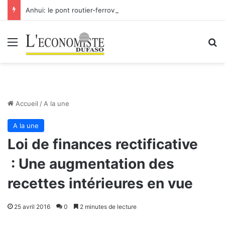
Anhui: le pont routier-ferroviaire sur le Yangtsé de Ma’anshan entre dans la phase finale en vue de sa mise en service
Menu
R
Accueil
/
A la une
A la une
Loi de finances rectificative
: Une augmentation des
recettes intérieures en vue
25 avril 2016
0
2 minutes de lecture