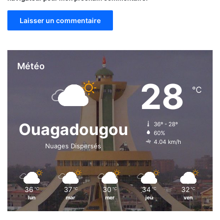
I
n
f
r
a
s
t
Météo
r
28
u
℃
c
t
u
Ouagadougou
36º - 28º
r
60%
e
4.04 km/h
Nuages Dispersés
s
36
37
30
34
32
℃
℃
℃
℃
℃
lun
mar
mer
jeu
ven