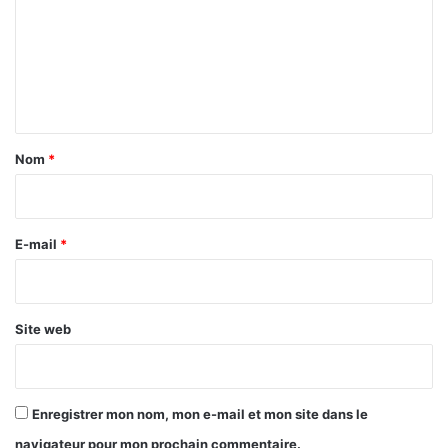
m
.
B
m
o
e
u
n
g
o
t
u
a
m
Nom
*
a
i
,
r
m
i
e
E-mail
*
n
*
i
s
t
Site web
r
e
d
e
Enregistrer mon nom, mon e-mail et mon site dans le
s
navigateur pour mon prochain commentaire.