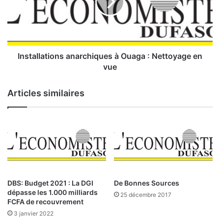
e
a
a
l
u
l
r
a
o
t
u
i
Installations anarchiques à Ouaga : Nettoyage en
t
o
vue
i
n
e
s
Articles similaires
r
a
e
n
s
a
t
r
e
c
x
h
t
i
r
q
ê
u
DBS: Budget 2021 : La DGI
De Bonnes Sources
m
e
dépasse les 1.000 milliards
25 décembre 2017
e
s
FCFA de recouvrement
m
à
3 janvier 2022
e