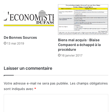
O
n
u
t
a
p
g
r
a
é
:
o
N
c
e
De Bonnes Sources
Biens mal acquis : Blaise
c
t
13 mai 2019
Compaoré a échappé à la
u
t
procédure
p
o
16 janvier 2017
a
y
n
a
t
Laisser un commentaire
g
e
e
»
e
Votre adresse e-mail ne sera pas publiée.
Les champs obligatoires
n
E
sont indiqués avec
*
v
r
u
C
i
e
c
o
W