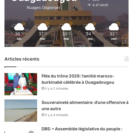
4.41 km/h
Nuages Dispersés
36
37
30
34
32
℃
℃
℃
℃
℃
lun
mar
mer
jeu
ven
Articles récents
Fête du trône 2026: l’amitié maroco-
burkinabè célébrée à Ouagadougou
il y a 2 minutes
Souveraineté alimentaire: d’une offensive à
une autre
il y a 4 minutes
DBS: • Assemblée législative du peuple :