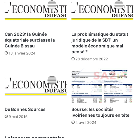
L
’
a
u
Can 2023: la Guinée
La problématique du statut
g
équatoriale surclasse la
juridique de la SBT: un
m
Guinée Bissau
modèle économique mal
e
pensé ?
18 janvier 2024
n
28 décembre 2022
t
a
t
i
o
n
d
De Bonnes Sources
Bourse: les sociétés
e
ivoiriennes toujours en tête
s
9 mai 2016
s
4 avril 2024
a
l