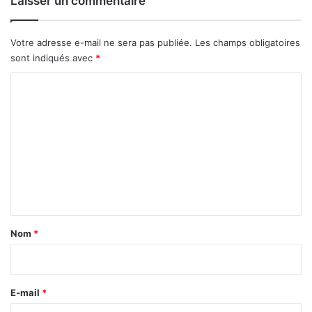
Laisser un commentaire
a
i
r
Votre adresse e-mail ne sera pas publiée.
Les champs obligatoires
e
sont indiqués avec
*
s
c
C
o
o
m
m
p
r
m
o
e
m
i
n
s
t
e
a
Nom
*
i
r
e
E-mail
*