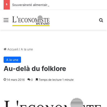
Souveraineté alimentaire: d’une offensive à une autre
Menu
R
Accueil
/
A la une
A la une
Au-delà du folklore
14 mars 2016
0
Temps de lecture 1 minute