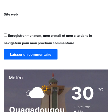
*
Site web
Enregistrer mon nom, mon e-mail et mon site dans le
navigateur pour mon prochain commentaire.
Météo
30
℃
Ouagadougou
36º - 29º
53%