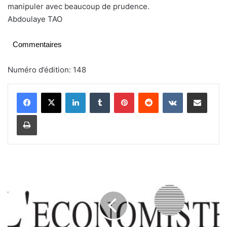
manipuler avec beaucoup de prudence.
Abdoulaye TAO
Commentaires
Numéro d’édition: 148
Linkedin
Tumblr
Pinterest
Reddit
VKontakte
Partager par email
Imprimer
E
n
e
r
g
i