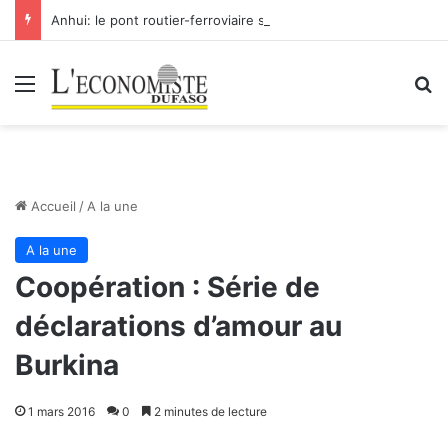
Anhui: le pont routier-ferroviaire sur le Yangtsé de Ma’anshan entre dans la phase finale en vue de sa mise en service
Menu
R
Accueil
/
A la une
A la une
Coopération : Série de
déclarations d’amour au
Burkina
1 mars 2016
0
2 minutes de lecture