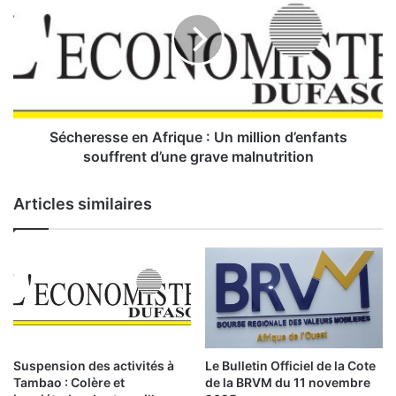
c
h
e
r
e
s
s
e
Sécheresse en Afrique : Un million d’enfants
e
souffrent d’une grave malnutrition
n
A
Articles similaires
f
r
i
q
u
e
:
U
Suspension des activités à
Le Bulletin Officiel de la Cote
n
Tambao : Colère et
de la BRVM du 11 novembre
m