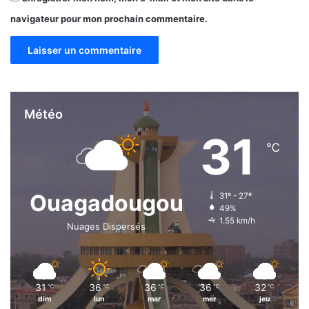
t
navigateur pour mon prochain commentaire.
i
o
n
Météo
31
℃
Ouagadougou
31º - 27º
49%
1.55 km/h
Nuages Dispersés
31
36
36
36
32
℃
℃
℃
℃
℃
dim
lun
mar
mer
jeu