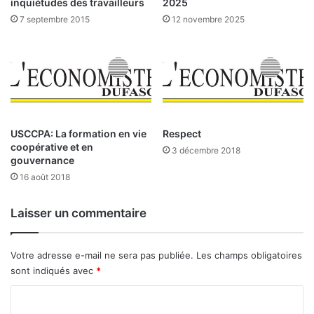
inquiétudes des travailleurs
2025
i
7 septembre 2015
12 novembre 2025
l
l
i
o
n
d
’
e
USCCPA: La formation en vie
Respect
coopérative et en
n
3 décembre 2018
gouvernance
f
a
16 août 2018
n
t
Laisser un commentaire
s
s
o
Votre adresse e-mail ne sera pas publiée.
Les champs obligatoires
u
sont indiqués avec
*
f
f
C
r