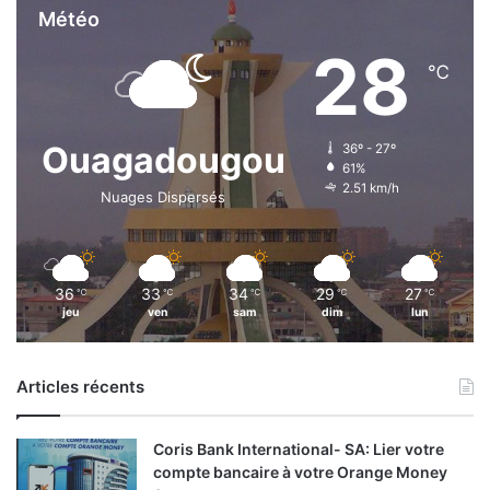
Météo
28
℃
Ouagadougou
36º - 27º
61%
2.51 km/h
Nuages Dispersés
36
33
34
29
27
℃
℃
℃
℃
℃
jeu
ven
sam
dim
lun
Articles récents
Coris Bank International- SA: Lier votre
compte bancaire à votre Orange Money