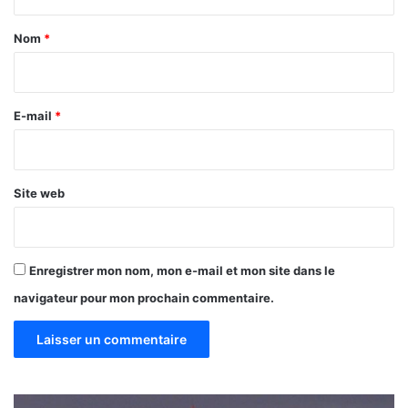
t
a
Nom
*
i
r
e
E-mail
*
*
Site web
Enregistrer mon nom, mon e-mail et mon site dans le
navigateur pour mon prochain commentaire.