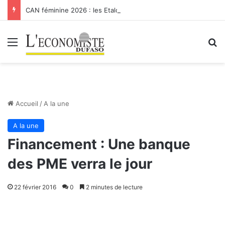
CAN féminine 2026 : les Etalons Dames quittent la compétition
Menu
R
Accueil
/
A la une
A la une
Financement : Une banque
des PME verra le jour
22 février 2016
0
2 minutes de lecture