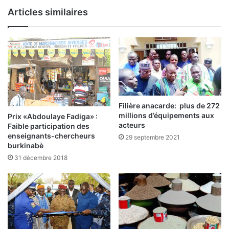
e
l
Articles similaires
s
s
p
a
r
k
o
a
j
:
e
t
L
s
’
n
e
Filière anacarde: plus de 272
o
s
millions d’équipements aux
Prix «Abdoulaye Fadiga» :
v
p
acteurs
Faible participation des
a
o
enseignants-chercheurs
29 septembre 2021
t
i
burkinabè
e
r
31 décembre 2018
u
p
r
e
s
r
e
d
s
u
t
p