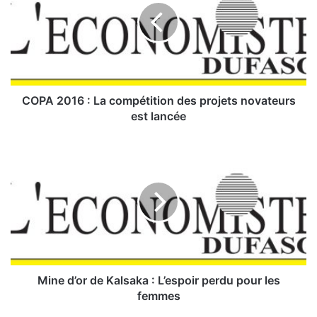
A
2
0
1
6
:
COPA 2016 : La compétition des projets novateurs
L
est lancée
a
c
M
o
i
m
n
p
e
é
d
t
’
i
o
t
r
i
d
o
e
Mine d’or de Kalsaka : L’espoir perdu pour les
n
K
femmes
d
a