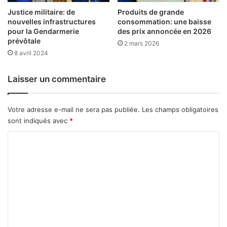
l
o
a
Produits de grande
Justice militaire: de
u
consommation: une baisse
nouvelles infrastructures
n
r
des prix annoncée en 2026
pour la Gendarmerie
c
l
prévôtale
é
2 mars 2026
e
8 avril 2024
e
s
f
e
Laisser un commentaire
m
m
e
Votre adresse e-mail ne sera pas publiée.
Les champs obligatoires
s
sont indiqués avec
*
C
o
m
m
e
n