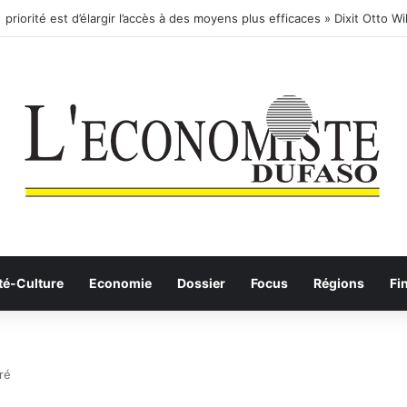
rnational- SA: Lier votre compte bancaire à votre Orange Money
té-Culture
Economie
Dossier
Focus
Régions
Fi
ré