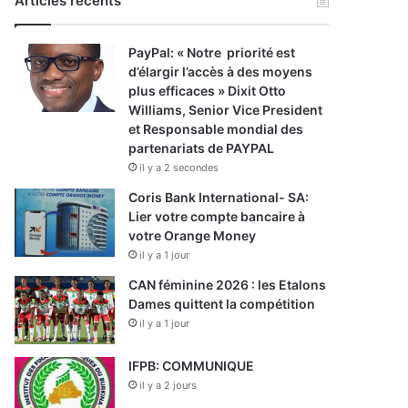
Articles récents
PayPal: « Notre priorité est
d’élargir l’accès à des moyens
plus efficaces » Dixit Otto
Williams, Senior Vice President
et Responsable mondial des
partenariats de PAYPAL
il y a 2 secondes
Coris Bank International- SA:
Lier votre compte bancaire à
votre Orange Money
il y a 1 jour
CAN féminine 2026 : les Etalons
Dames quittent la compétition
il y a 1 jour
IFPB: COMMUNIQUE
il y a 2 jours