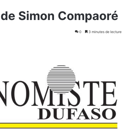
s de Simon Compaoré
0
3 minutes de lecture