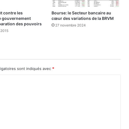
e
e
t contre les
Bourse: le Secteur bancaire au
n
e gouvernement
cœur des variations de la BRVM
v
paration des pouvoirs
27 novembre 2024
u
 2015
e
?
igatoires sont indiqués avec
*