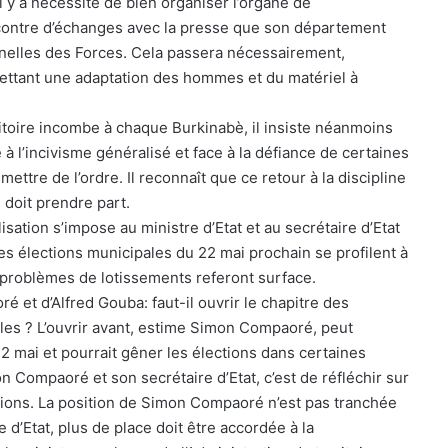
 y a nécessité de bien organiser l’organe de
ncontre d’échanges avec la presse que son département
nnelles des Forces. Cela passera nécessairement,
mettant une adaptation des hommes et du matériel à
rritoire incombe à chaque Burkinabè, il insiste néanmoins
ce à l’incivisme généralisé et face à la défiance de certaines
ttre de l’ordre. Il reconnaît que ce retour à la discipline
 doit prendre part.
lisation s’impose au ministre d’Etat et au secrétaire d’Etat
les élections municipales du 22 mai prochain se profilent à
es problèmes de lotissements referont surface.
 et d’Alfred Gouba: faut-il ouvrir le chapitre des
les ? L’ouvrir avant, estime Simon Compaoré, peut
22 mai et pourrait gêner les élections dans certaines
ompaoré et son secrétaire d’Etat, c’est de réfléchir sur
ons. La position de Simon Compaoré n’est pas tranchée
e d’Etat, plus de place doit être accordée à la