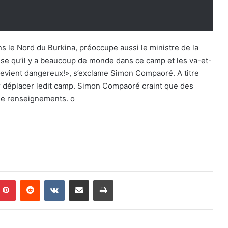
s le Nord du Burkina, préoccupe aussi le ministre de la
esse qu’il y a beaucoup de monde dans ce camp et les va-et-
devient dangereux!», s’exclame Simon Compaoré. A titre
our déplacer ledit camp. Simon Compaoré craint que des
 de renseignements. o
Pinterest
Reddit
VKontakte
Partager par email
Imprimer