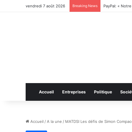
vendredi 7 août 2026
Breaking News
Coris Bank Inte
Accueil
Entreprises
Politique
Socié
Accueil
/
A la une
/
MATDSI Les défis de Simon Compao