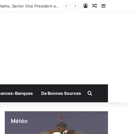
Connexion
Article Aléatoire
Sidebar (bar
Rechercher
nances-Banques
De Bonnes Sources
Météo