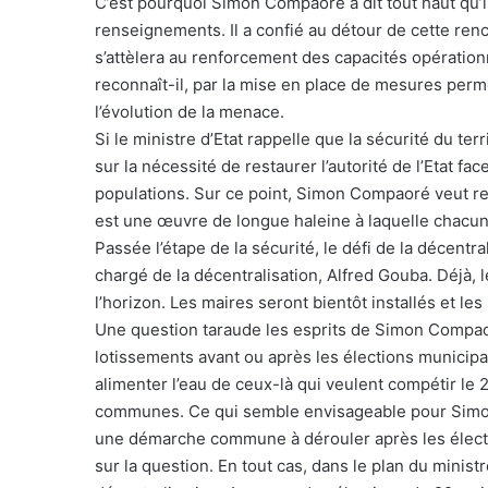
C’est pourquoi Simon Compaoré a dit tout haut qu’il
renseignements. Il a confié au détour de cette re
s’attèlera au renforcement des capacités opératio
reconnaît-il, par la mise en place de mesures per
l’évolution de la menace.
Si le ministre d’Etat rappelle que la sécurité du te
sur la nécessité de restaurer l’autorité de l’Etat fa
populations. Sur ce point, Simon Compaoré veut reme
est une œuvre de longue haleine à laquelle chacun
Passée l’étape de la sécurité, le défi de la décentra
chargé de la décentralisation, Alfred Gouba. Déjà, 
l’horizon. Les maires seront bientôt installés et l
Une question taraude les esprits de Simon Compaoré
lotissements avant ou après les élections municipa
alimenter l’eau de ceux-là qui veulent compétir le 
communes. Ce qui semble envisageable pour Simon C
une démarche commune à dérouler après les électi
sur la question. En tout cas, dans le plan du ministr