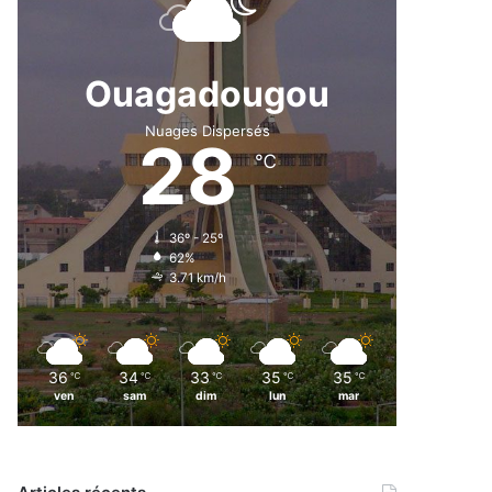
Ouagadougou
Nuages Dispersés
28
℃
36º - 25º
62%
3.71 km/h
36
34
33
35
35
℃
℃
℃
℃
℃
ven
sam
dim
lun
mar