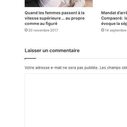
Quand les femmes passent à la
Mandat d’arrê
vitesse supérieure … au propre
Compaoré: l
comme au figuré
évoque la sé
20 novembre 2017
14 septembre
Laisser un commentaire
Votre adresse e-mail ne sera pas publiée.
Les champs obl
C
o
m
m
e
n