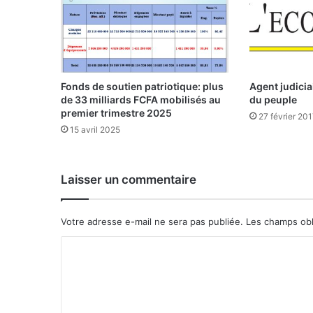
o
n
c
e
l
a
Fonds de soutien patriotique: plus
Agent judiciai
f
de 33 milliards FCFA mobilisés au
du peuple
i
premier trimestre 2025
27 février 20
n
15 avril 2025
d
e
s
Laisser un commentaire
m
o
n
Votre adresse e-mail ne sera pas publiée.
Les champs obl
o
p
C
o
o
l
e
m
s
m