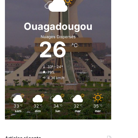
Ouagadougou
Nuages Dispersés
26
℃
33º - 24º
79%
4.36 km/h
33
32
34
32
35
℃
℃
℃
℃
℃
sam
dim
lun
mar
mer