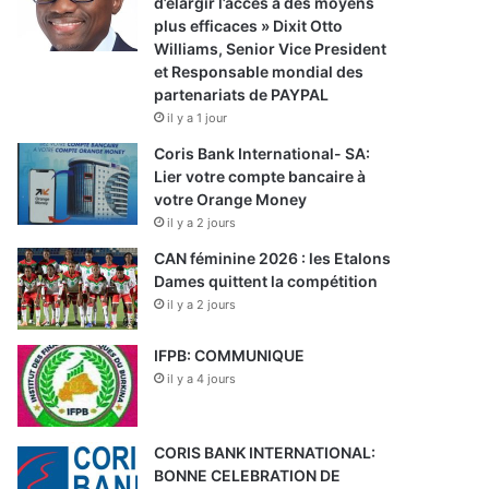
d’élargir l’accès à des moyens
plus efficaces » Dixit Otto
Williams, Senior Vice President
et Responsable mondial des
partenariats de PAYPAL
il y a 1 jour
Coris Bank International- SA:
Lier votre compte bancaire à
votre Orange Money
il y a 2 jours
CAN féminine 2026 : les Etalons
Dames quittent la compétition
il y a 2 jours
IFPB: COMMUNIQUE
il y a 4 jours
CORIS BANK INTERNATIONAL:
BONNE CELEBRATION DE