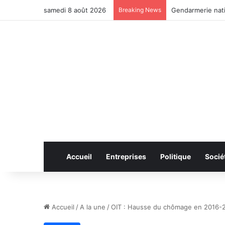
samedi 8 août 2026
Breaking News
Anhui: le pont ro
Accueil
Entreprises
Politique
Socié
Accueil
/
A la une
/
OIT : Hausse du chômage en 2016-