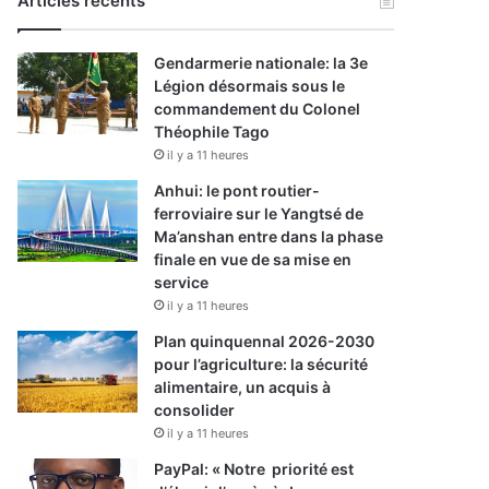
Articles récents
Gendarmerie nationale: la 3e
Légion désormais sous le
commandement du Colonel
Théophile Tago
il y a 11 heures
Anhui: le pont routier-
ferroviaire sur le Yangtsé de
Ma’anshan entre dans la phase
finale en vue de sa mise en
service
il y a 11 heures
Plan quinquennal 2026-2030
pour l’agriculture: la sécurité
alimentaire, un acquis à
consolider
il y a 11 heures
PayPal: « Notre priorité est