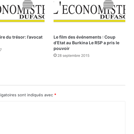
s
:
L
e
s
re du trésor: l’avocat
Le film des événements : Coup
a
d’Etat au Burkina Le RSP a pris le
t
pouvoir
17
t
28 septembre 2015
e
n
t
a
t
s
igatoires sont indiqués avec
*
d
e
l
a
c
o