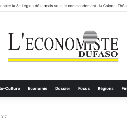
utier-ferroviaire sur le Yangtsé de Ma’anshan entre dans la phase final
té-Culture
Economie
Dossier
Focus
Régions
Fi
2017