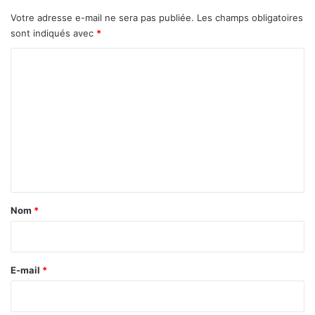
Votre adresse e-mail ne sera pas publiée.
Les champs obligatoires
sont indiqués avec
*
C
o
m
m
e
n
t
a
Nom
*
i
r
e
E-mail
*
*