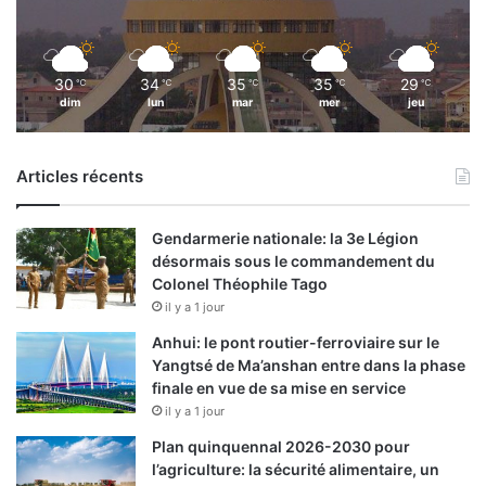
30
34
35
35
29
℃
℃
℃
℃
℃
dim
lun
mar
mer
jeu
Articles récents
Gendarmerie nationale: la 3e Légion
désormais sous le commandement du
Colonel Théophile Tago
il y a 1 jour
Anhui: le pont routier-ferroviaire sur le
Yangtsé de Ma’anshan entre dans la phase
finale en vue de sa mise en service
il y a 1 jour
Plan quinquennal 2026-2030 pour
l’agriculture: la sécurité alimentaire, un