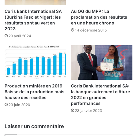
s
a
Coris Bank International SA
Au QG du MPP : La
c
(Burkina Faso et Niger): les
proclamation des résultats
t
résultats sont au vert en
en une heure chrono
i
2023
14 décembre 2015
v
29 avril 2024
i
t
é
s
Production minière en 2019:
Coris Bank International SA:
Baisse de la production mais
la banque autrement clôture
hausse des recettes
2022 en grandes
performances
23 juin 2020
23 janvier 2023
Laisser un commentaire