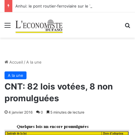
Anhui: le pont routier-ferroviaire sur le Yangtsé de Ma’anshan entre dans la phase finale en vue de sa mise en service
Menu
R
Accueil
/
A la une
A la une
CNT: 82 lois votées, 8 non
promulguées
4 janvier 2016
0
5 minutes de lecture