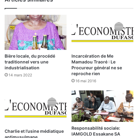
t
n
r
g
a
u
n
e
s
r
i
r
t
e
i
»
o
–
Bière locale, du procédé
Incarcération de Me
n
P
traditionnel vers une
Mamadou Traoré : Le
?
a
industrialisation
Procureur général ne se
r
reproche rien
14 mars 2022
D
16 mai 2016
o
m
i
n
i
q
u
Responsabilité sociale:
Charlie et l’usine médiatique
e
IAMGOLD Essakane SA
antimusulmane
M