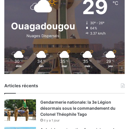
29
℃
Ouagadougou
30º - 26º
64%
3.37 km/h
Nuages Dispersés
30
34
35
35
29
℃
℃
℃
℃
℃
dim
lun
mar
mer
jeu
Articles récents
Gendarmerie nationale: la 3e Légion
désormais sous le commandement du
Colonel Théophile Tago
il y a 1 jour