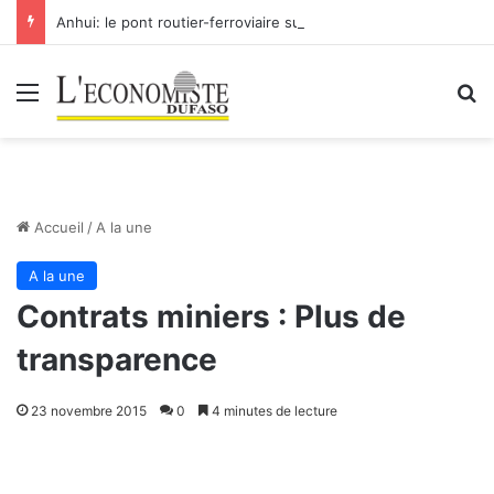
Anhui: le pont routier-ferroviaire sur le Yangtsé de Ma’anshan entre dans la phase finale en vue de sa mise en service
Menu
R
Accueil
/
A la une
A la une
Contrats miniers : Plus de
transparence
23 novembre 2015
0
4 minutes de lecture