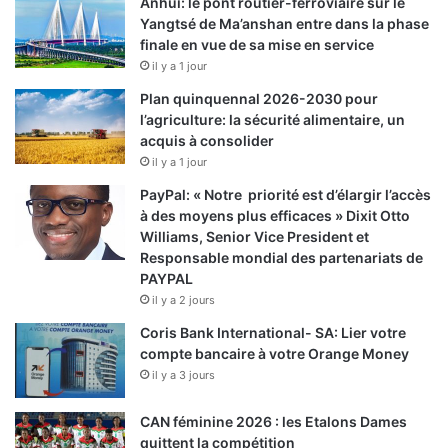
Anhui: le pont routier-ferroviaire sur le
Yangtsé de Ma’anshan entre dans la phase
finale en vue de sa mise en service
il y a 1 jour
Plan quinquennal 2026-2030 pour
l’agriculture: la sécurité alimentaire, un
acquis à consolider
il y a 1 jour
PayPal: « Notre priorité est d’élargir l’accès
à des moyens plus efficaces » Dixit Otto
Williams, Senior Vice President et
Responsable mondial des partenariats de
PAYPAL
il y a 2 jours
Coris Bank International- SA: Lier votre
compte bancaire à votre Orange Money
il y a 3 jours
CAN féminine 2026 : les Etalons Dames
quittent la compétition