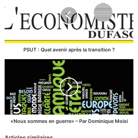
U
T
:
Q
u
e
l
PSUT : Quel avenir après la transition ?
a
v
«
e
N
n
o
i
u
r
s
a
s
p
o
r
m
è
m
s
e
«Nous sommes en guerre» – Par Dominique Moisi
l
s
a
e
Articles similaires