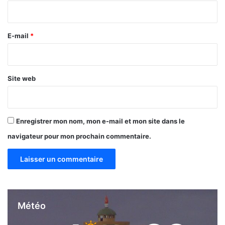
i
r
e
E-mail
*
*
Site web
Enregistrer mon nom, mon e-mail et mon site dans le
navigateur pour mon prochain commentaire.
Météo