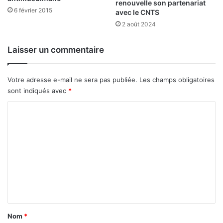
renouvelle son partenariat
o
6 février 2015
avec le CNTS
i
2 août 2024
s
i
Laisser un commentaire
Votre adresse e-mail ne sera pas publiée.
Les champs obligatoires
sont indiqués avec
*
C
o
m
m
e
n
t
a
Nom
*