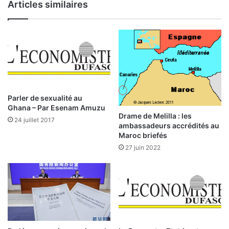
Articles similaires
a
i
–
t
e
L
r
a
l
p
e
a
c
s
a
s
s
Parler de sexualité au
a
d
Ghana – Par Esenam Amuzu
t
Drame de Melilla : les
e
24 juillet 2017
ambassadeurs accrédités au
i
I
Maroc briefés
o
N
n
27 juin 2022
A
d
T
e
A
s
m
a
r
c