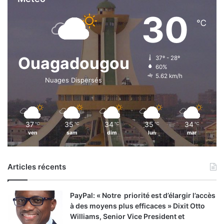
30
℃
Ouagadougou
37º - 28º
60%
5.62 km/h
Nuages Dispersés
37
35
34
35
34
℃
℃
℃
℃
℃
ven
sam
dim
lun
mar
Articles récents
PayPal: « Notre priorité est d’élargir l’accès
à des moyens plus efficaces » Dixit Otto
Williams, Senior Vice President et