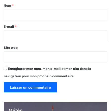
i
a
s
Nom
*
i
r
e
E-mail
*
*
Site web
Enregistrer mon nom, mon e-mail et mon site dans le
navigateur pour mon prochain commentaire.
Météo