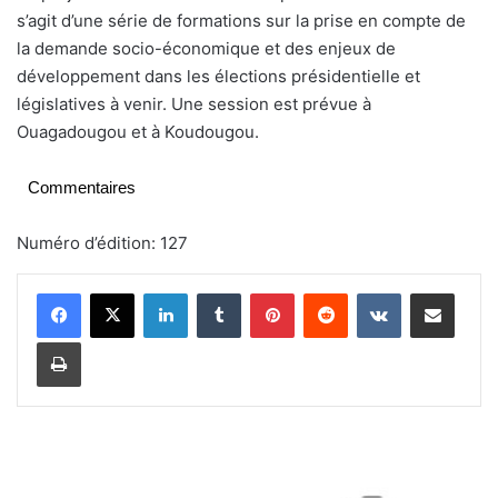
s’agit d’une série de formations sur la prise en compte de
la demande socio-économique et des enjeux de
développement dans les élections présidentielle et
législatives à venir. Une session est prévue à
Ouagadougou et à Koudougou.
Commentaires
Numéro d’édition: 127
Linkedin
Tumblr
Pinterest
Reddit
VKontakte
Partager par email
Imprimer
C
o