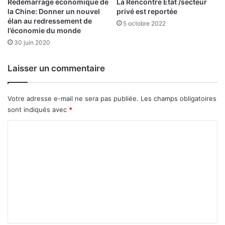
Redémarrage économique de
La Rencontre Etat /secteur
h
la Chine: Donner un nouvel
privé est reportée
é
élan au redressement de
5 octobre 2022
s
l’économie du monde
,
30 juin 2020
u
n
c
Laisser un commentaire
a
s
Votre adresse e-mail ne sera pas publiée.
Les champs obligatoires
s
e
sont indiqués avec
*
-
C
t
ê
o
t
m
e
c
m
h
e
i
n
n
o
t