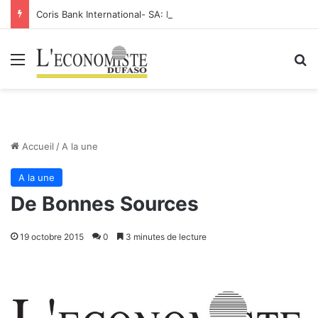
Coris Bank International- SA: Lier votre compte bancaire à votre Orange Money
Menu
R
Accueil
/
A la une
A la une
De Bonnes Sources
19 octobre 2015
0
3 minutes de lecture