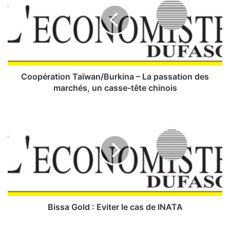
o
p
é
r
a
t
i
o
Coopération Taïwan/Burkina – La passation des
n
marchés, un casse-tête chinois
T
a
B
ï
i
w
s
a
s
n
a
/
G
B
o
u
l
r
d
k
:
Bissa Gold : Eviter le cas de INATA
i
E
n
v