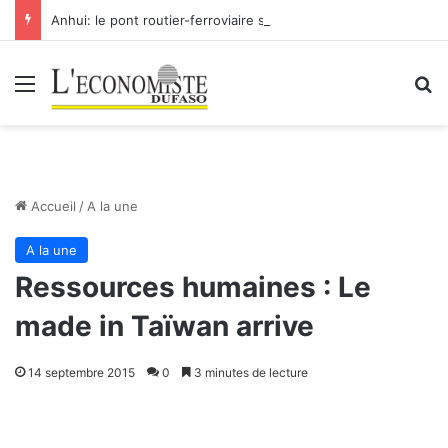
Anhui: le pont routier-ferroviaire sur le Yangtsé de Ma’anshan entre dans la phase finale en vue de sa mise en service
Menu
R
Accueil
/
A la une
A la une
Ressources humaines : Le
made in Taïwan arrive
14 septembre 2015
0
3 minutes de lecture