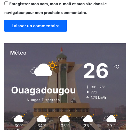
Enregistrer mon nom, mon e-mail et mon site dans le
navigateur pour mon prochain commentaire.
Météo
26
℃
Ouagadougou
30º - 26º
77%
1.79 km/h
Nuages Dispersés
30
34
35
35
29
℃
℃
℃
℃
℃