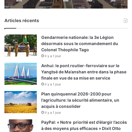
dim
lun
mar
mer
jeu
Articles récents
Gendarmerie nationale: la 3e Légion
désormais sous le commandement du
Colonel Théophile Tago
il y a 1 jour
Anhui: le pont routier-ferroviaire sur le
Yangtsé de Ma’anshan entre dans la phase
finale en vue de sa mise en service
il y a 1 jour
Plan quinquennal 2026-2030 pour
l’agriculture: la sécurité alimentaire, un
acquis à consolider
il y a 1 jour
PayPal: « Notre priorité est d’élargir l’accès
à des moyens plus efficaces » Dixit Otto