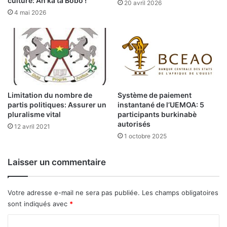
culture: An ka ta Bobo !
20 avril 2026
e
4 mai 2026
r
t
e
i
n
s
t
i
Limitation du nombre de
Système de paiement
t
partis politiques: Assurer un
instantané de l’UEMOA: 5
pluralisme vital
participants burkinabè
u
autorisés
é
12 avril 2021
e
1 octobre 2025
Laisser un commentaire
Votre adresse e-mail ne sera pas publiée.
Les champs obligatoires
sont indiqués avec
*
C