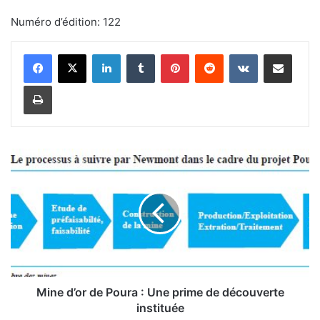
Numéro d’édition: 122
Linkedin
Tumblr
Pinterest
Reddit
VKontakte
Partager par email
Imprimer
M
i
n
e
d
’
o
r
d
e
Mine d’or de Poura : Une prime de découverte
P
instituée