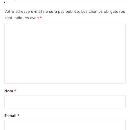
Votre adresse e-mail ne sera pas publiée.
Les champs obligatoires
sont indiqués avec
*
C
o
m
m
e
n
t
a
Nom
*
i
r
e
E-mail
*
*