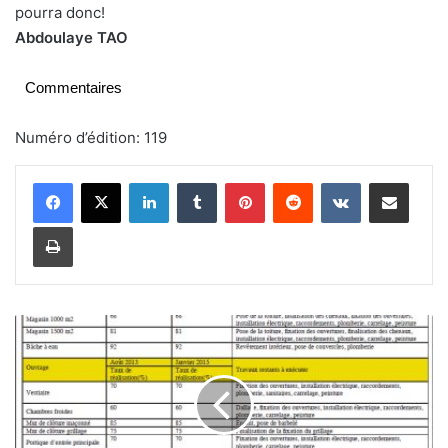
pourra donc!
Abdoulaye TAO
Commentaires
Numéro d’édition: 119
Linkedin
Tumblr
Pinterest
Reddit
VKontakte
Partager par email
Imprimer
L
e
s
I
d
e