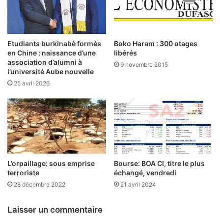
u
g
e
à
n
L
t
’
Etudiants burkinabè formés
Boko Haram : 300 otages
l
E
en Chine : naissance d’une
libérés
e
c
association d’alumni à
9 novembre 2015
p
o
l’université Aube nouvelle
a
n
25 avril 2026
s
o
m
i
s
t
e
d
L’orpaillage: sous emprise
Bourse: BOA CI, titre le plus
u
terroriste
échangé, vendredi
F
a
28 décembre 2022
21 avril 2024
s
o
Laisser un commentaire