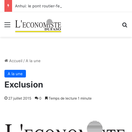
Anhui: le pont routier-ferroviaire sur le Yangtsé de Ma’anshan entre dans la phase finale en vue de sa mise en service
Menu
R
Accueil
/
A la une
A la une
Exclusion
27 juillet 2015
0
Temps de lecture 1 minute