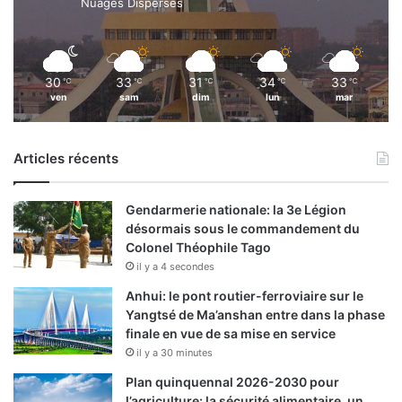
Nuages Dispersés
30
33
31
34
33
℃
℃
℃
℃
℃
ven
sam
dim
lun
mar
Articles récents
Gendarmerie nationale: la 3e Légion
désormais sous le commandement du
Colonel Théophile Tago
il y a 4 secondes
Anhui: le pont routier-ferroviaire sur le
Yangtsé de Ma’anshan entre dans la phase
finale en vue de sa mise en service
il y a 30 minutes
Plan quinquennal 2026-2030 pour
l’agriculture: la sécurité alimentaire, un