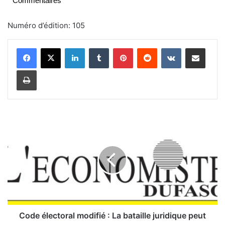
Commentaires
Numéro d’édition: 105
Linkedin
Tumblr
Pinterest
Reddit
VKontakte
Partager par email
Imprimer
C
o
d
e
é
l
e
c
t
o
Code électoral modifié : La bataille juridique peut
r