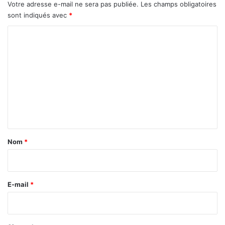
r
Votre adresse e-mail ne sera pas publiée.
Les champs obligatoires
sont indiqués avec
*
C
o
m
m
e
n
t
a
Nom
*
i
r
e
E-mail
*
*