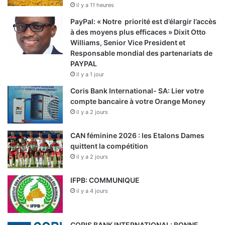
il y a 11 heures
PayPal: « Notre priorité est d’élargir l’accès
à des moyens plus efficaces » Dixit Otto
Williams, Senior Vice President et
Responsable mondial des partenariats de
PAYPAL
il y a 1 jour
Coris Bank International- SA: Lier votre
compte bancaire à votre Orange Money
il y a 2 jours
CAN féminine 2026 : les Etalons Dames
quittent la compétition
il y a 2 jours
IFPB: COMMUNIQUE
il y a 4 jours
CORIS BANK INTERNATIONAL: BONNE