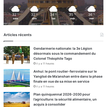
32
32
34
35
36
℃
℃
℃
℃
℃
sam
dim
lun
mar
mer
Articles récents
Gendarmerie nationale: la 3e Légion
désormais sous le commandement du
Colonel Théophile Tago
il y a 11 heures
Anhui: le pont routier-ferroviaire sur le
Yangtsé de Ma’anshan entre dans la phase
finale en vue de sa mise en service
il y a 11 heures
Plan quinquennal 2026-2030 pour
l’agriculture: la sécurité alimentaire, un
acquis à consolider