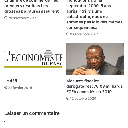
Chambre de commerce : les
Inondations du 1er
j
premiers résultats Les
septembre 2009, 5 ans
u
grosses pointures assurent
après: «S’il y a une
r
catastrophe, nous ne
29 novembre 2021
sommes pas loin des mêmes
i
conséquences»
d
i
9 septembre 2014
q
u
e
p
e
u
t
Le défi
Mesures fiscales
c
dérogatoires: 76,08 milliards
22 février 2016
o
FCFA accordés en 2019
m
12 octobre 2020
m
e
n
Laisser un commentaire
c
e