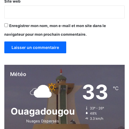
Site web
Enregistrer mon nom, mon e-mail et mon site dans le
navigateur pour mon prochain commentaire.
Météo
33
℃
Ouagadougou
33º - 26º
48%
3.3 km/h
Nuages Dispersés