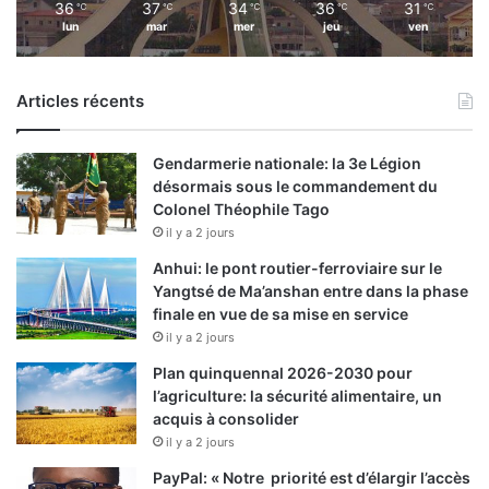
36
37
34
36
31
℃
℃
℃
℃
℃
lun
mar
mer
jeu
ven
Articles récents
Gendarmerie nationale: la 3e Légion
désormais sous le commandement du
Colonel Théophile Tago
il y a 2 jours
Anhui: le pont routier-ferroviaire sur le
Yangtsé de Ma’anshan entre dans la phase
finale en vue de sa mise en service
il y a 2 jours
Plan quinquennal 2026-2030 pour
l’agriculture: la sécurité alimentaire, un
acquis à consolider
il y a 2 jours
PayPal: « Notre priorité est d’élargir l’accès