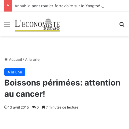
Anhui: le pont routier-ferroviaire sur le Yangtsé de Ma’anshan entre dans la phase finale en vue de sa mise en service
Menu
R
Accueil
/
A la une
A la une
Boissons périmées: attention
au cancer!
13 avril 2015
0
7 minutes de lecture