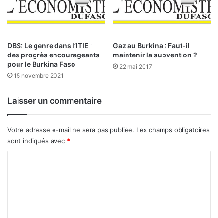
é
o
t
n
a
s
i
e
r
r
DBS: Le genre dans l’ITIE :
Gaz au Burkina : Faut-il
des progrès encourageants
maintenir la subvention ?
e
e
pour le Burkina Faso
s
n
22 mai 2017
?
f
15 novembre 2021
o
r
Laisser un commentaire
c
e
Votre adresse e-mail ne sera pas publiée.
Les champs obligatoires
sont indiqués avec
*
C
o
m
m
e