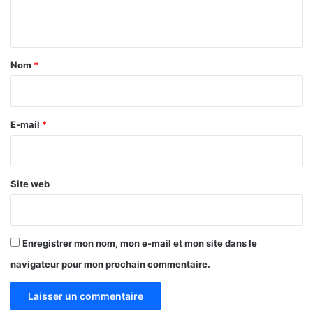
n
t
a
Nom
*
i
r
e
E-mail
*
*
Site web
Enregistrer mon nom, mon e-mail et mon site dans le
navigateur pour mon prochain commentaire.