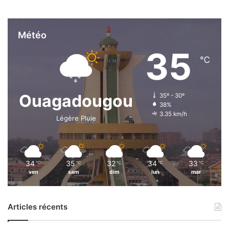
Météo
35
℃
Ouagadougou
35º - 30º
38%
3.35 km/h
Légère Pluie
34
35
32
34
33
℃
℃
℃
℃
℃
ven
sam
dim
lun
mar
Articles récents