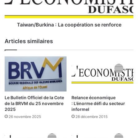
Q
/
u
B
i
u
s
r
Taiwan/Burkina : La coopération se renforce
o
k
n
i
Articles similaires
t
n
l
a
e
:
s
v
L
r
a
a
c
i
o
s
o
Le Bulletin Officiel de la Cote
Relance économique
p
p
de la BRVM du 25 novembre
: L’énorme défi du secteur
r
é
2025
informel
o
r
26 novembre 2025
28 décembre 2015
p
a
r
t
i
i