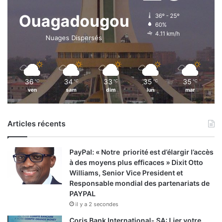
Ouagadougou
36º - 25º
60%
4.11 km/h
Nuages Dispersés
36
34
33
35
35
℃
℃
℃
℃
℃
ven
sam
dim
lun
mar
Articles récents
PayPal: « Notre priorité est d’élargir l’accès
à des moyens plus efficaces » Dixit Otto
Williams, Senior Vice President et
Responsable mondial des partenariats de
PAYPAL
il y a 2 secondes
Coris Bank International- SA: Lier votre