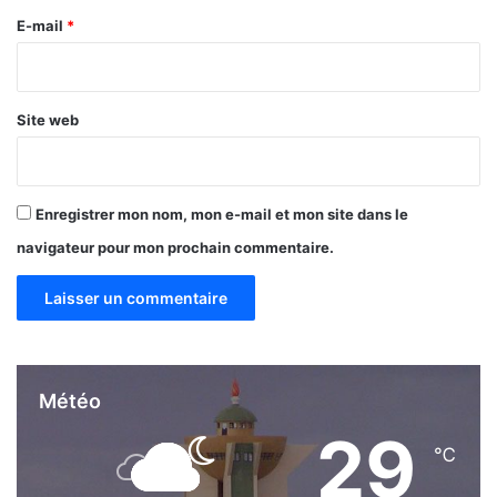
e
E-mail
*
*
Site web
Enregistrer mon nom, mon e-mail et mon site dans le
navigateur pour mon prochain commentaire.
Météo
29
℃