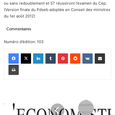
ou sans redoublement et 57 réussiront l’examen du Cep.
(Version finale du Pdseb adoptée en Conseil des ministres
du 1er août 2012)
Commentaires
Numéro d’édition: 103
Linkedin
Tumblr
Pinterest
Reddit
VKontakte
Partager par email
Imprimer
H
y
d
r
o