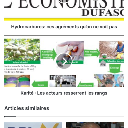
c
a
r
b
u
Hydrocarbures: ces agréments qu’on ne voit pas
r
e
K
s
a
:
r
c
i
e
t
s
é
a
:
g
L
r
e
é
s
Karité : Les acteurs resserrent les rangs
m
a
e
c
Articles similaires
n
t
t
e
s
u