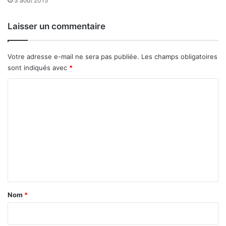
3 août 2015
Laisser un commentaire
Votre adresse e-mail ne sera pas publiée.
Les champs obligatoires
sont indiqués avec
*
C
o
m
m
e
n
t
a
Nom
*
i
r