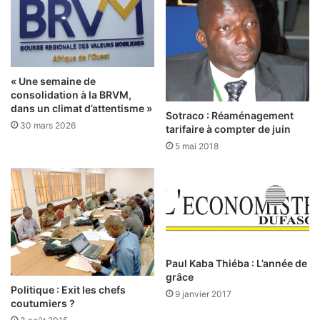
q
r
u
s
’
r
o
e
n
s
n
s
« Une semaine de
e
e
consolidation à la BRVM,
v
r
dans un climat d’attentisme »
Sotraco : Réaménagement
o
r
30 mars 2026
tarifaire à compter de juin
i
e
5 mai 2018
t
n
p
t
a
l
s
e
s
r
a
n
Paul Kaba Thiéba : L’année de
g
grâce
s
Politique : Exit les chefs
9 janvier 2017
coutumiers ?