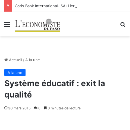
Coris Bank International- SA: Lier votre compte bancaire à votre Orange Money
Menu
R
Accueil
/
A la une
A la une
Système éducatif : exit la
qualité
30 mars 2015
0
3 minutes de lecture