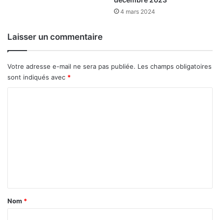
t
i
4 mars 2024
o
n
Laisser un commentaire
d
e
s
Votre adresse e-mail ne sera pas publiée.
Les champs obligatoires
é
sont indiqués avec
*
q
u
C
i
o
p
m
e
m
m
e
e
n
t
n
s
t
d
e
a
Nom
*
p
i
r