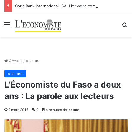
Coris Bank International- SA: Lier votre compte bancaire à votre Orange Money
Menu
R
Accueil
/
A la une
A la une
L’Économiste du Faso a deux
ans : La parole aux lecteurs
9 mars 2015
0
4 minutes de lecture