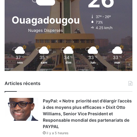
Ouagadougou
37º - 26º
73%
4.25 km/h
Nuages Dispersés
37
35
34
33
33
℃
℃
℃
℃
℃
ven
sam
dim
lun
mar
Articles récents
PayPal: « Notre priorité est d’élargir l’accès
à des moyens plus efficaces » Dixit Otto
Williams, Senior Vice President et
Responsable mondial des partenariats de
PAYPAL
il y a 5 heures