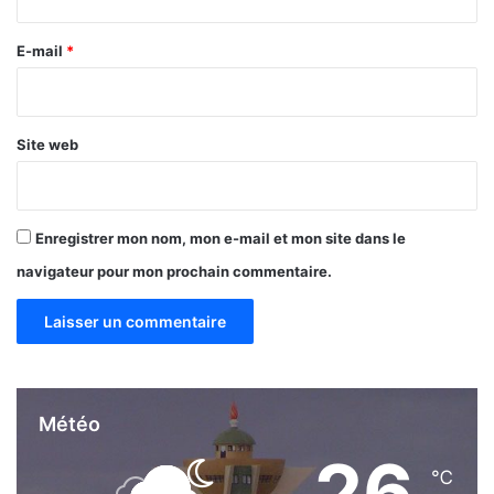
r
o
d
e
E-mail
*
u
*
c
t
i
Site web
o
n
Enregistrer mon nom, mon e-mail et mon site dans le
navigateur pour mon prochain commentaire.
Météo
26
℃