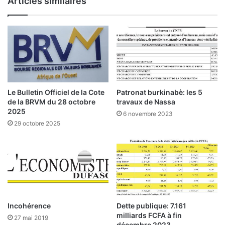
Articles similaires
é
d
i
a
s
:
V
e
Le Bulletin Officiel de la Cote
Patronat burkinabè: les 5
r
de la BRVM du 28 octobre
travaux de Nassa
s
2025
6 novembre 2023
u
29 octobre 2025
n
e
e
x
o
n
é
r
Incohérence
Dette publique: 7.161
milliards FCFA à fin
a
27 mai 2019
décembre 2023