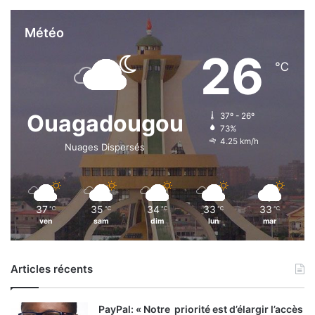
Météo
26
℃
Ouagadougou
37º - 26º
73%
4.25 km/h
Nuages Dispersés
37
35
34
33
33
℃
℃
℃
℃
℃
ven
sam
dim
lun
mar
Articles récents
PayPal: « Notre priorité est d’élargir l’accès