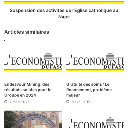
d
o
e
n
Suspension des activités de l’Eglise catholique au
3
d
Niger
3
e
m
s
Articles similaires
i
a
l
c
l
t
i
i
a
v
r
i
d
t
s
é
d
s
Endeavour Mining: des
Gratuité des soins : Le
e
d
résultats solides pour le
financement, problème
p
e
Groupe en 2024
majeur
e
l
17 mars 2025
18 avril 2016
r
’
t
E
e
g
e
l