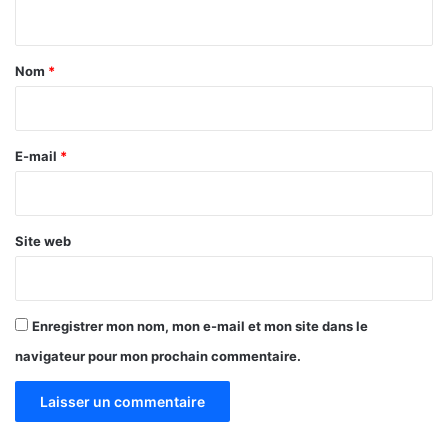
n
t
a
Nom
*
i
r
e
E-mail
*
*
Site web
Enregistrer mon nom, mon e-mail et mon site dans le
navigateur pour mon prochain commentaire.