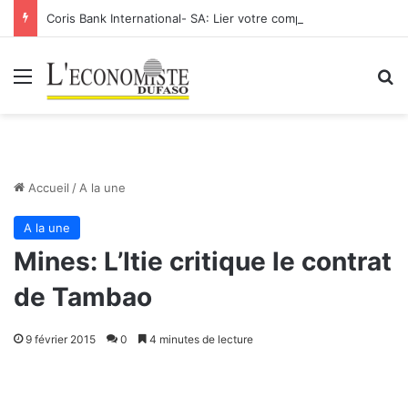
Coris Bank International- SA: Lier votre compte bancaire à votre Orange Money
Menu
R
Accueil
/
A la une
A la une
Mines: L’Itie critique le contrat
de Tambao
9 février 2015
0
4 minutes de lecture