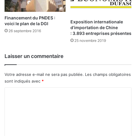
n
i
2
s
0
e
Financement du PNDES :
1
c
Exposition internationale
voici le plan de la DGI
2
d’importation de Chine
a
26 septembre 2016
: 3.893 entreprises présentes
t
h
25 novembre 2019
o
l
Laisser un commentaire
i
q
u
Votre adresse e-mail ne sera pas publiée.
Les champs obligatoires
e
sont indiqués avec
*
a
u
C
N
o
i
m
g
e
m
r
e