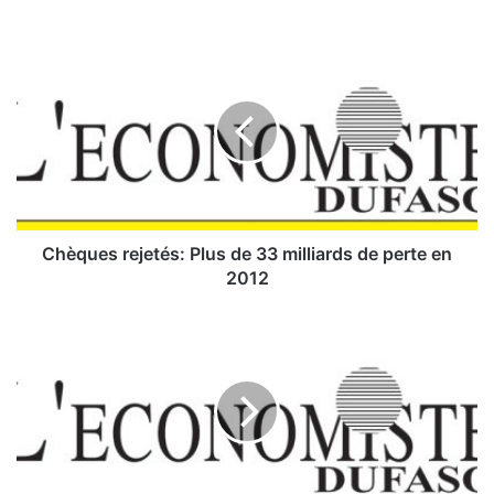
C
h
è
q
u
e
s
r
e
j
Chèques rejetés: Plus de 33 milliards de perte en
e
2012
t
é
S
s
u
:
s
p
P
e
l
n
u
s
s
i