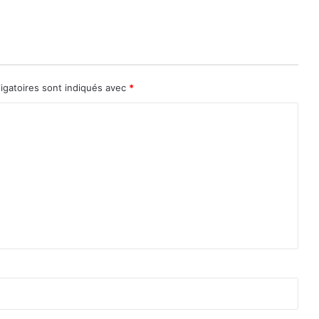
n
t
i
m
u
s
igatoires sont indiqués avec
*
u
l
m
a
n
e