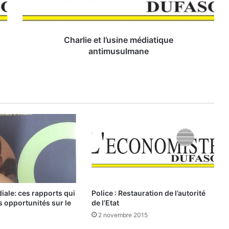
e
e
t
l
Charlie et l’usine médiatique
’
antimusulmane
u
s
i
n
e
m
é
d
i
a
t
i
q
ale: ces rapports qui
Police : Restauration de l’autorité
u
s opportunités sur le
de l’Etat
e
2 novembre 2015
a