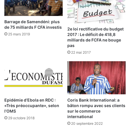
L
e
Barrage de Samendéni: plus
d
de 75 milliards F CFA investis
2e loi rectificative du budget
é
25 mars 2019
2017 : Le déficit de 418,8
f
milliards de FCFA ne bouge
i
pas
d
22 mai 2017
e
l
a
t
r
a
n
s
Epidémie d’Ebola en RDC :
Coris Bank International: a
p
«Très préoccupante», selon
bâton rompu avec ses clients
a
l’OMS
sur le commerce
r
international
29 octobre 2018
e
20 septembre 2022
n