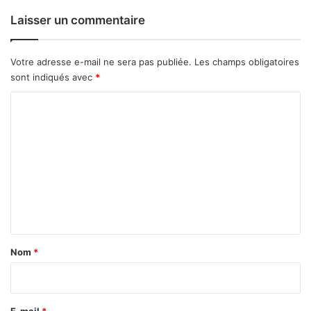
c
Laisser un commentaire
e
Votre adresse e-mail ne sera pas publiée.
Les champs obligatoires
sont indiqués avec
*
C
o
m
m
e
n
t
a
Nom
*
i
r
e
E-mail
*