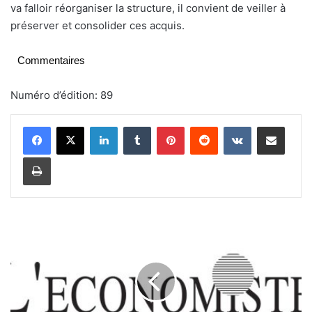
va falloir réorganiser la structure, il convient de veiller à
préserver et consolider ces acquis.
Commentaires
Numéro d’édition: 89
Linkedin
Tumblr
Pinterest
Reddit
VKontakte
Partager par email
Imprimer
D
e
B
o
n
n