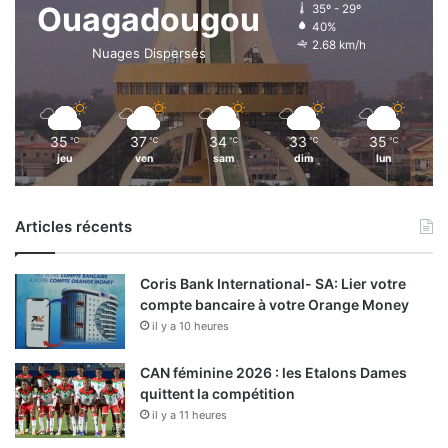
Ouagadougou
35º - 29º
40%
2.68 km/h
Nuages Dispersés
35
37
34
33
35
℃
℃
℃
℃
℃
jeu
ven
sam
dim
lun
Articles récents
Coris Bank International- SA: Lier votre
compte bancaire à votre Orange Money
il y a 10 heures
CAN féminine 2026 : les Etalons Dames
quittent la compétition
il y a 11 heures