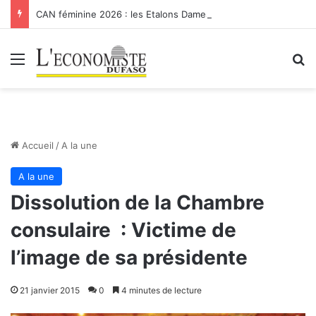
CAN féminine 2026 : les Etalons Dames quittent la compétition
Menu
R
Accueil
/
A la une
A la une
Dissolution de la Chambre
consulaire : Victime de
l’image de sa présidente
21 janvier 2015
0
4 minutes de lecture