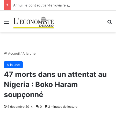
Anhui: le pont routier-ferroviaire sur le Yangtsé de Ma’anshan entre dans la phase finale en vue de sa mise en service
Menu
R
Accueil
/
A la une
A la une
47 morts dans un attentat au
Nigeria : Boko Haram
soupçonné
4 décembre 2014
0
2 minutes de lecture