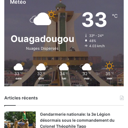
Météo
33
℃
Ouagadougou
33º - 24º
48%
4.03 km/h
Nuages Dispersés
33
32
34
32
35
℃
℃
℃
℃
℃
sam
dim
lun
mar
mer
Articles récents
Gendarmerie nationale: la 3e Légion
désormais sous le commandement du
Colonel Théophile Tago