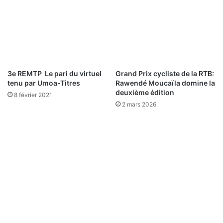
s
a
u
M
a
l
i
3e REMTP Le pari du virtuel
Grand Prix cycliste de la RTB:
tenu par Umoa-Titres
Rawendé Moucaïla domine la
deuxième édition
8 février 2021
2 mars 2026