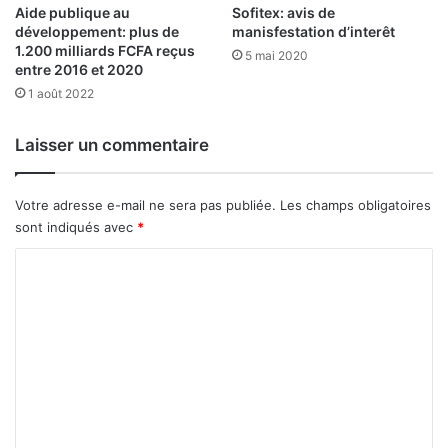
Aide publique au
Sofitex: avis de
développement: plus de
manisfestation d’interêt
1.200 milliards FCFA reçus
5 mai 2020
entre 2016 et 2020
1 août 2022
Laisser un commentaire
Votre adresse e-mail ne sera pas publiée.
Les champs obligatoires
sont indiqués avec
*
C
o
m
m
e
n
t