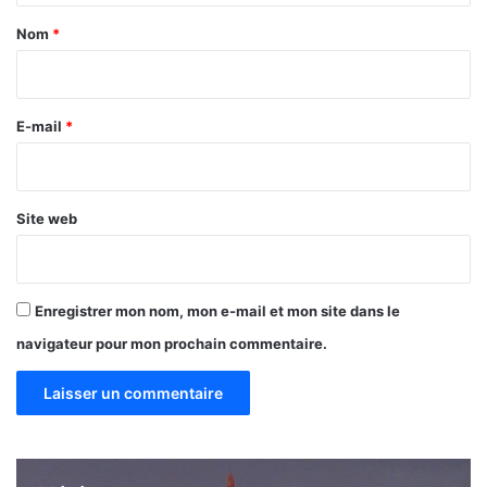
a
Nom
*
i
r
e
E-mail
*
*
Site web
Enregistrer mon nom, mon e-mail et mon site dans le
navigateur pour mon prochain commentaire.