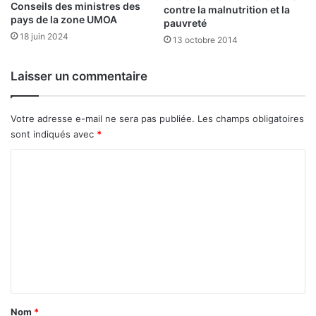
Conseils des ministres des
a
contre la malnutrition et la
pays de la zone UMOA
F
pauvreté
a
18 juin 2024
13 octobre 2014
s
o
Laisser un commentaire
s
e
c
Votre adresse e-mail ne sera pas publiée.
Les champs obligatoires
l
sont indiqués avec
*
a
s
C
s
o
e
2
m
3
m
e
s
e
u
n
r
t
5
9
a
Nom
*