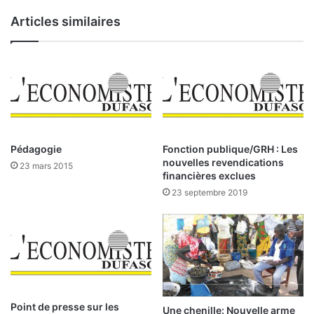
e
a
Articles similaires
n
n
t
s
l
e
s
m
i
n
e
Pédagogie
Fonction publique/GRH : Les
s
nouvelles revendications
23 mars 2015
:
financières exclues
23 septembre 2019
L
e
B
u
r
k
i
n
Point de presse sur les
Une chenille: Nouvelle arme