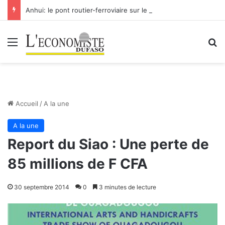
Anhui: le pont routier-ferroviaire sur le Yangtsé de Ma’anshan entre dans la phase finale en vue de sa mise en service
Menu
R
Accueil
/
A la une
A la une
Report du Siao : Une perte de
85 millions de F CFA
30 septembre 2014
0
3 minutes de lecture