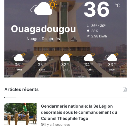
36
℃
Ouagadougou
36º - 30º
38%
2.98 km/h
Nuages Dispersés
36
35
32
34
33
℃
℃
℃
℃
℃
ven
sam
dim
lun
mar
Articles récents
Gendarmerie nationale: la 3e Légion
désormais sous le commandement du
Colonel Théophile Tago
il y a 4 secondes