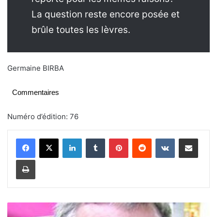
La question reste encore posée et
brûle toutes les lèvres.
Germaine BIRBA
Commentaires
Numéro d’édition: 76
Linkedin
Tumblr
Pinterest
Reddit
VKontakte
Partager par email
Imprimer
C