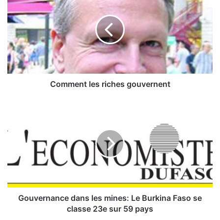
o
m
m
e
n
t
l
e
s
Comment les riches gouvernent
r
i
G
c
o
h
u
e
v
s
e
g
r
o
n
u
a
v
n
e
c
Gouvernance dans les mines: Le Burkina Faso se
r
e
classe 23e sur 59 pays
n
d