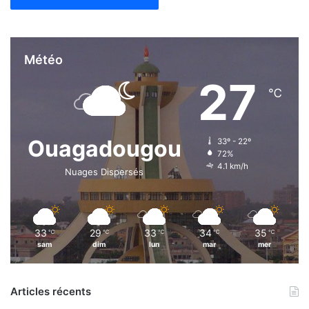
Météo
27
℃
Ouagadougou
33º - 22º
72%
4.1 km/h
Nuages Dispersés
33
29
33
34
35
℃
℃
℃
℃
℃
sam
dim
lun
mar
mer
Articles récents