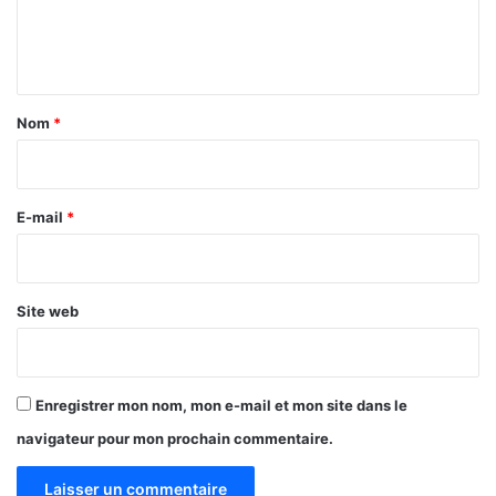
e
n
t
a
Nom
*
i
r
e
E-mail
*
*
Site web
Enregistrer mon nom, mon e-mail et mon site dans le
navigateur pour mon prochain commentaire.