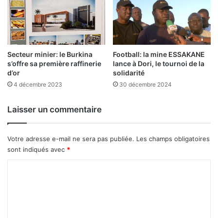
q
u
i
s
e
f
Football: la mine ESSAKANE
Secteur minier: le Burkina
o
lance à Dori, le tournoi de la
s’offre sa première raffinerie
solidarité
d’or
n
t
30 décembre 2024
4 décembre 2023
a
t
Laisser un commentaire
t
e
n
Votre adresse e-mail ne sera pas publiée.
Les champs obligatoires
d
sont indiqués avec
*
r
e
C
o
m
m