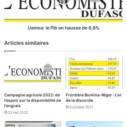
s
:
t
l
r
e
u
P
c
i
Uemoa: le Pib en hausse de 6,6%
t
b
u
e
Articles similaires
r
n
e
h
s
a
é
u
c
s
o
s
n
e
o
d
m
e
Campagne agricole 2022: de
Frontière Burkina-Niger : L’or
i
6
l’espoir sur la disponibilité de
de la discorde
q
,
l’engrais
9 octobre 2017
u
6
23 mai 2022
e
%
s