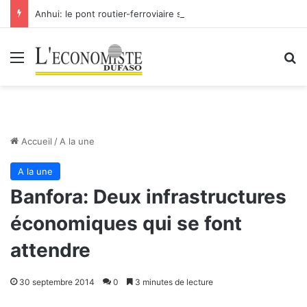
Anhui: le pont routier-ferroviaire sur le Yangtsé de Ma’anshan entre dans la phase finale en vue de sa mise en service
Menu
R
Accueil
/
A la une
A la une
Banfora: Deux infrastructures
économiques qui se font
attendre
30 septembre 2014
0
3 minutes de lecture