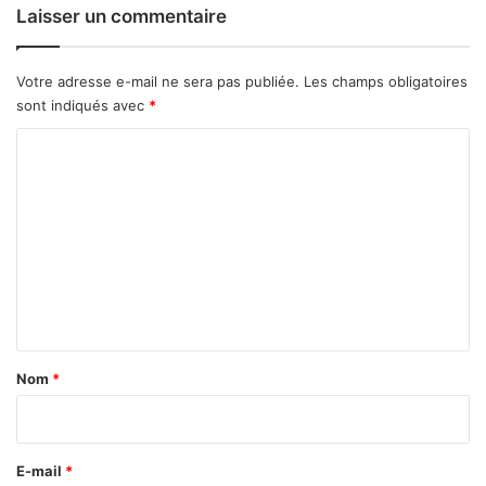
s
Laisser un commentaire
à
l
a
Votre adresse e-mail ne sera pas publiée.
Les champs obligatoires
h
sont indiqués avec
*
a
u
C
s
o
s
m
e
m
e
n
t
a
Nom
*
i
r
e
E-mail
*