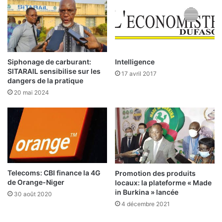
:
L
e
s
b
o
Siphonage de carburant:
Intelligence
r
SITARAIL sensibilise sur les
17 avril 2017
n
dangers de la pratique
e
20 mai 2024
s
d
u
S
m
i
g
r
Telecoms: CBI finance la 4G
Promotion des produits
de Orange-Niger
locaux: la plateforme « Made
e
in Burkina » lancée
v
30 août 2020
u
4 décembre 2021
e