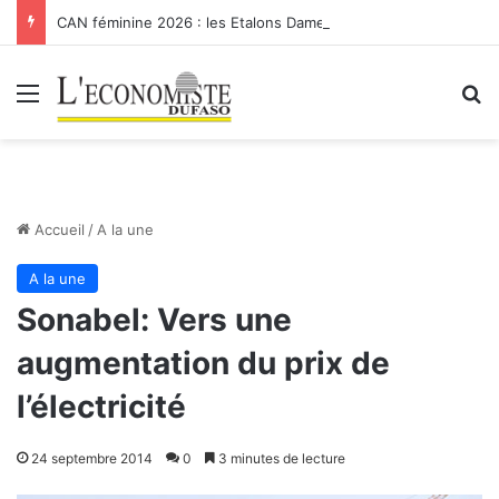
CAN féminine 2026 : les Etalons Dames quittent la compétition
Menu
R
Accueil
/
A la une
A la une
Sonabel: Vers une
augmentation du prix de
l’électricité
24 septembre 2014
0
3 minutes de lecture