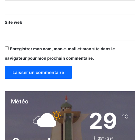
*
Site web
Enregistrer mon nom, mon e-mail et mon site dans le
navigateur pour mon prochain commentaire.
Météo
29
℃
35º - 29º