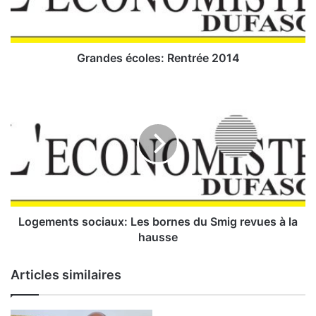
s
é
c
o
Grandes écoles: Rentrée 2014
l
e
L
s
o
:
g
R
e
e
m
n
e
t
n
r
t
é
s
e
s
Logements sociaux: Les bornes du Smig revues à la
2
o
hausse
0
c
1
i
Articles similaires
4
a
u
x