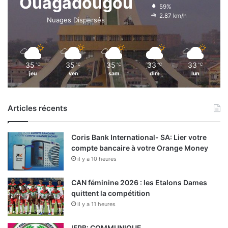
Ouagadougou
59%
2.87 km/h
Nuages Dispersés
35
35
35
33
33
℃
℃
℃
℃
℃
jeu
ven
sam
dim
lun
Articles récents
Coris Bank International- SA: Lier votre
compte bancaire à votre Orange Money
il y a 10 heures
CAN féminine 2026 : les Etalons Dames
quittent la compétition
il y a 11 heures
IFPB: COMMUNIQUE