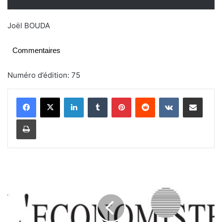
Joël BOUDA
Commentaires
Numéro d’édition: 75
Linkedin
Tumblr
Pinterest
Reddit
VKontakte
Partager par email
Imprimer
G
r
a
n
d
e