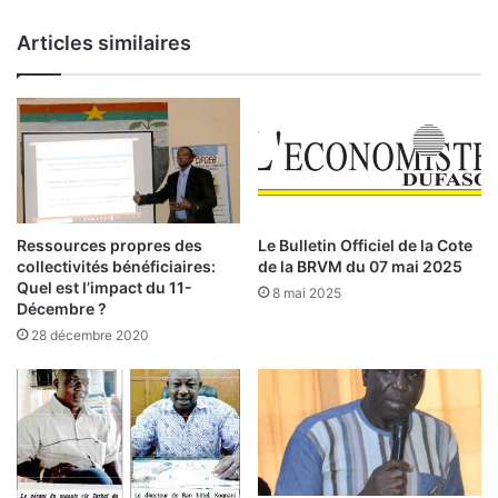
r
:
à
D
Articles similaires
d
e
e
g
s
r
i
a
n
n
v
d
e
e
s
s
t
i
Ressources propres des
Le Bulletin Officiel de la Cote
i
n
collectivités bénéficiaires:
de la BRVM du 07 mai 2025
s
n
Quel est l’impact du 11-
8 mai 2025
s
o
Décembre ?
e
v
28 décembre 2020
m
a
e
t
n
i
t
o
s
n
d
s
e
e