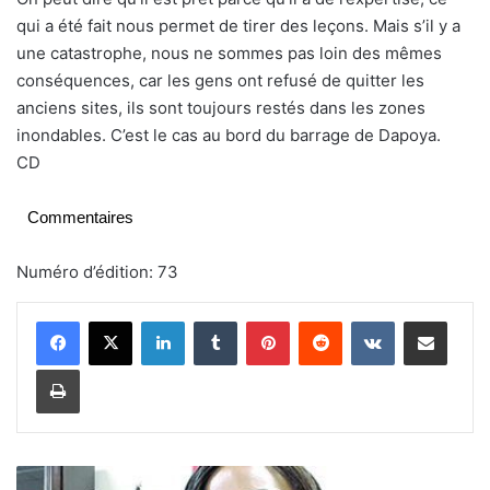
qui a été fait nous permet de tirer des leçons. Mais s’il y a
une catastrophe, nous ne sommes pas loin des mêmes
conséquences, car les gens ont refusé de quitter les
anciens sites, ils sont toujours restés dans les zones
inondables. C’est le cas au bord du barrage de Dapoya.
CD
Commentaires
Numéro d’édition: 73
Linkedin
Tumblr
Pinterest
Reddit
VKontakte
Partager par email
Imprimer
B