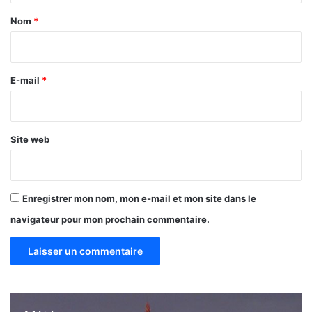
a
Nom
*
i
r
e
E-mail
*
*
Site web
Enregistrer mon nom, mon e-mail et mon site dans le
navigateur pour mon prochain commentaire.