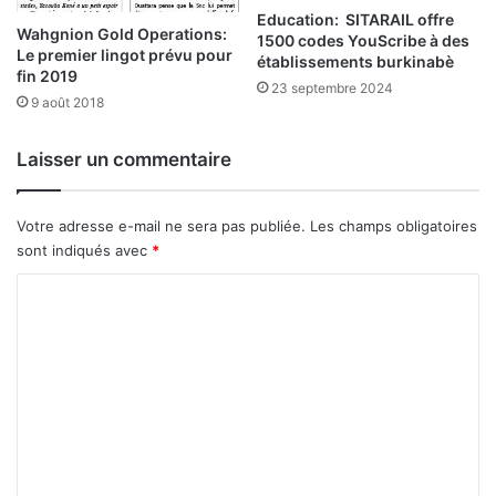
c
Education: SITARAIL offre
n
Wahgnion Gold Operations:
1500 codes YouScribe à des
h
v
Le premier lingot prévu pour
établissements burkinabè
a
u
fin 2019
q
23 septembre 2024
e
9 août 2018
u
e
Laisser un commentaire
c
ô
t
Votre adresse e-mail ne sera pas publiée.
Les champs obligatoires
é
sont indiqués avec
*
»
C
o
m
m
e
n
t