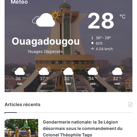
Météo
28
℃
Ouagadougou
36º - 28º
60%
4.04 km/h
Nuages Dispersés
36
37
30
34
32
℃
℃
℃
℃
℃
lun
mar
mer
jeu
ven
Articles récents
Gendarmerie nationale: la 3e Légion
désormais sous le commandement du
Colonel Théophile Tago