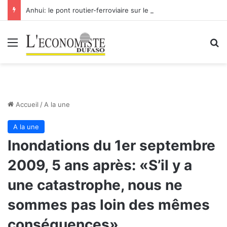
Anhui: le pont routier-ferroviaire sur le Yangtsé de Ma’anshan entre dans la phase finale en vue de sa mise en service
Menu
R
Accueil
/
A la une
A la une
Inondations du 1er septembre
2009, 5 ans après: «S’il y a
une catastrophe, nous ne
sommes pas loin des mêmes
conséquences»