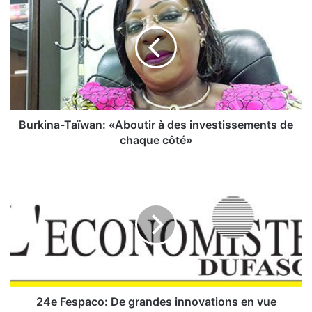
u
r
k
i
n
a
-
T
a
Burkina-Taïwan: «Aboutir à des investissements de
ï
chaque côté»
w
a
2
n
4
:
e
«
F
A
e
b
s
o
p
u
a
t
c
i
o
24e Fespaco: De grandes innovations en vue